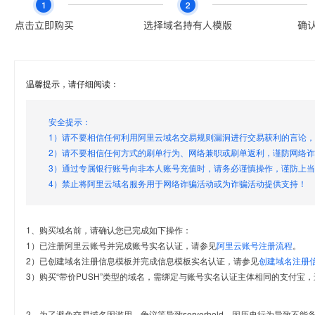
温馨提示，请仔细阅读：
安全提示：
1）请不要相信任何利用阿里云域名交易规则漏洞进行交易获利的言论
2）请不要相信任何方式的刷单行为、网络兼职或刷单返利，谨防网络
3）通过专属银行账号向非本人账号充值时，请务必谨慎操作，谨防上
4）禁止将阿里云域名服务用于网络诈骗活动或为诈骗活动提供支持！
1、购买域名前，请确认您已完成如下操作：
1）已注册阿里云账号并完成账号实名认证，请参见
阿里云账号注册流程
。
2）已创建域名注册信息模板并完成信息模板实名认证，请参见
创建域名注册
3）购买“带价PUSH”类型的域名，需绑定与账号实名认证主体相同的支付宝，
2、为了避免交易域名因滥用、争议等导致serverhold，因历史行为导致不