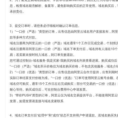
息，检查域名能否解析、备案等，避免影响购买后的正常使用。域名购买后，
承担责任。
3、提交订单时，请您务必仔细核对确认订单信息。
1）“一口价（严选）”类型的订单，出售信息由阿里云域名用户直接发布，阿
款等多种方式付款。
域名注册商为阿里云的一口价（严选）域名通常1个工作日完成交易，个别情
域名注册商非阿里云的一口价（严选）域名下单支付后，域名持有人须在10
易；若卖家未按时转入域名，则订单失败退款。
您可通过控制台-域名服务-我是买家-我购买的域名列表查看进展。购买成功后
“一口价（严选）”域名所示价格仅为域名购买价格，不包含其他服务，域名介
2）“一口价（优选）”类型的订单，出售信息由阿里云合作方提供，出售到期
实际订单结算支付价格为准。“一口价（优选）”订单可使用阿里云账号余额、
域名仍可购买，通常15个工作日左右完成购买；部分可交易的一口价（优选）
耐心等待。购买成功后，可在控制台费用中心申请发票。
3）“带价PUSH”类型的订单，阿里云仅为域名交易提供平台，不能使用阿
发票，如需发票请直接与域名卖家联系
4、域名订单支付后“处理中”和“成功”状态不支持用户申请退款。若域名购