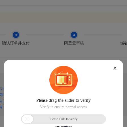
X
言论，谨防上当受骗！
网络诈骗！
防上当受骗！
持！