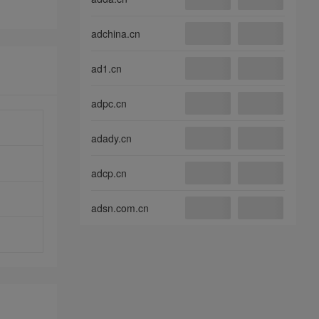
adchina.cn
ad1.cn
adpc.cn
adady.cn
adcp.cn
adsn.com.cn