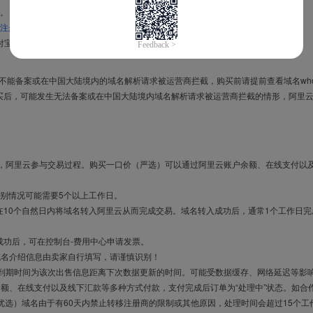
。
注册信息模板
。
付宝，进入
域名交易支付宝绑定页面
完成绑定。
导致不能备案或在中国大陆境内的域名解析请求被运营商拦截，购买前请提前查看域名who
买后，可能发生无法备案或在中国大陆境内域名解析请求被运营商拦截的情形，阿里
布，阿里云参与交易过程。购买一口价（严选）可以通过阿里云账户余额、在线支付以
别情况可能需要5个以上工作日。
10个自然日内将域名转入阿里云从而完成交易。域名转入成功后，通常1个工作日完
成功后，可在控制台-费用中心申请发票。
域名介绍信息由卖家自行填写，请谨慎识别！
售到期时间为该次出售信息距离下次数据更新的时间。可能受数据缓存、网络延迟等影
余额、在线支付以及线下汇款等多种方式付款，支付完成后订单为“处理中”状态。如合
优选）域名由于有60天内禁止转移注册商的限制或其他原因，处理时间会超过15个工