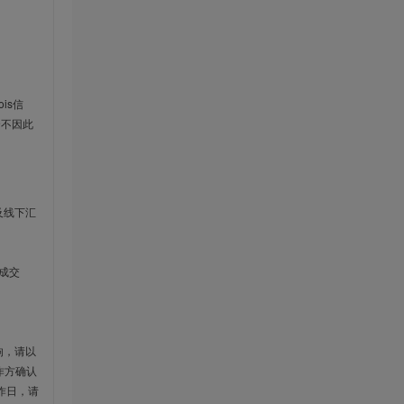
is信
云不因此
及线下汇
成交
响，请以
作方确认
作日，请