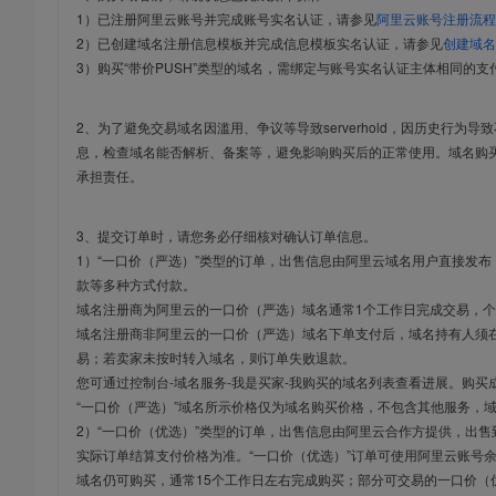
1）已注册阿里云账号并完成账号实名认证，请参见
阿里云账号注册流程
2）已创建域名注册信息模板并完成信息模板实名认证，请参见
创建域名
3）购买“带价PUSH”类型的域名，需绑定与账号实名认证主体相同的支
2、为了避免交易域名因滥用、争议等导致serverhold，因历史行为
息，检查域名能否解析、备案等，避免影响购买后的正常使用。域名购
承担责任。
3、提交订单时，请您务必仔细核对确认订单信息。
1）“一口价（严选）”类型的订单，出售信息由阿里云域名用户直接发
款等多种方式付款。
域名注册商为阿里云的一口价（严选）域名通常1个工作日完成交易，个
域名注册商非阿里云的一口价（严选）域名下单支付后，域名持有人须在
易；若卖家未按时转入域名，则订单失败退款。
您可通过控制台-域名服务-我是买家-我购买的域名列表查看进展。购买
“一口价（严选）”域名所示价格仅为域名购买价格，不包含其他服务，
2）“一口价（优选）”类型的订单，出售信息由阿里云合作方提供，出
实际订单结算支付价格为准。“一口价（优选）”订单可使用阿里云账号
域名仍可购买，通常15个工作日左右完成购买；部分可交易的一口价（