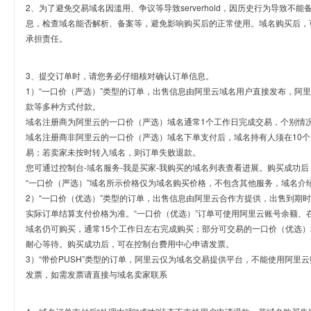
2、为了避免交易域名因滥用、争议等导致serverhold，因历史行为导致不
息，检查域名能否解析、备案等，避免影响购买后的正常使用。域名购买后，
承担责任。
3、提交订单时，请您务必仔细核对确认订单信息。
1）“一口价（严选）”类型的订单，出售信息由阿里云域名用户直接发布，阿
款等多种方式付款。
域名注册商为阿里云的一口价（严选）域名通常1个工作日完成交易，个别情
域名注册商非阿里云的一口价（严选）域名下单支付后，域名持有人须在10
易；若卖家未按时转入域名，则订单失败退款。
您可通过控制台-域名服务-我是买家-我购买的域名列表查看进展。购买成功后
“一口价（严选）”域名所示价格仅为域名购买价格，不包含其他服务，域名介
2）“一口价（优选）”类型的订单，出售信息由阿里云合作方提供，出售到期
实际订单结算支付价格为准。“一口价（优选）”订单可使用阿里云账号余额、
域名仍可购买，通常15个工作日左右完成购买；部分可交易的一口价（优选）
耐心等待。购买成功后，可在控制台费用中心申请发票。
3）“带价PUSH”类型的订单，阿里云仅为域名交易提供平台，不能使用阿
发票，如需发票请直接与域名卖家联系