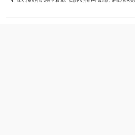
4、域名订单支付后“处理中”和“成功”状态不支持用户申请退款。若域名购