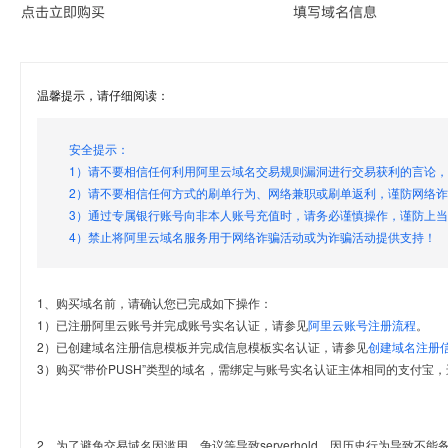
温馨提示，请仔细阅读：
安全提示：
1）请不要相信任何利用阿里云域名交易规则漏洞进行交易获利的言论
2）请不要相信任何方式的刷单行为、网络兼职或刷单返利，谨防网络
3）通过专属银行账号向非本人账号充值时，请务必谨慎操作，谨防上
4）禁止将阿里云域名服务用于网络诈骗活动或为诈骗活动提供支持！
1、购买域名前，请确认您已完成如下操作：
1）已注册阿里云账号并完成账号实名认证，请参见
阿里云账号注册流程
。
2）已创建域名注册信息模板并完成信息模板实名认证，请参见
创建域名注册
3）购买“带价PUSH”类型的域名，需绑定与账号实名认证主体相同的支付宝，
2、为了避免交易域名因滥用、争议等导致serverhold，因历史行为导致不