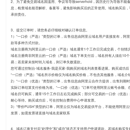
2、为了避免交易域名因滥用、争议等导致serverhold，因历史行为导致不
息，检查域名能否解析、备案等，避免影响购买后的正常使用。域名购买后，
承担责任。
3、提交订单时，请您务必仔细核对确认订单信息。
1）“一口价（严选）”类型的订单，出售信息由阿里云域名用户直接发布，阿
款等多种方式付款。
域名注册商为阿里云的一口价（严选）域名通常1个工作日完成交易，个别情
域名注册商非阿里云的一口价（严选）域名下单支付后，域名持有人须在10
易；若卖家未按时转入域名，则订单失败退款。
您可通过控制台-域名服务-我是买家-我购买的域名列表查看进展。购买成功后
“一口价（严选）”域名所示价格仅为域名购买价格，不包含其他服务，域名介
2）“一口价（优选）”类型的订单，出售信息由阿里云合作方提供，出售到期
实际订单结算支付价格为准。“一口价（优选）”订单可使用阿里云账号余额、
域名仍可购买，通常15个工作日左右完成购买；部分可交易的一口价（优选）
耐心等待。购买成功后，可在控制台费用中心申请发票。
3）“带价PUSH”类型的订单，阿里云仅为域名交易提供平台，不能使用阿
发票，如需发票请直接与域名卖家联系
4、域名订单支付后“处理中”和“成功”状态不支持用户申请退款。若域名购