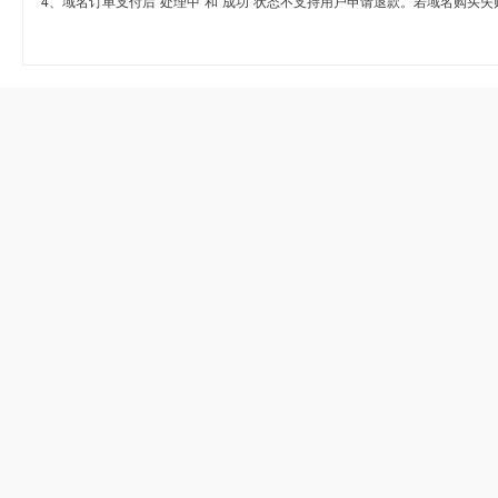
4、域名订单支付后“处理中”和“成功”状态不支持用户申请退款。若域名购