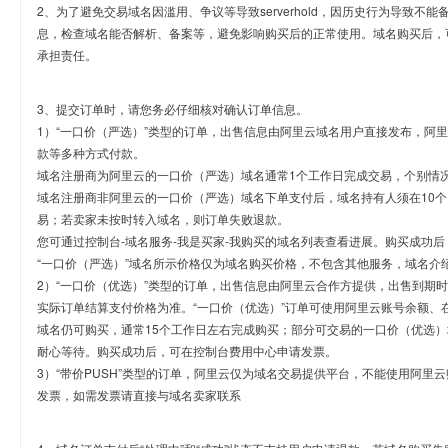
2、为了避免交易域名因滥用、争议等导致serverhold，因历史行为导致不
息，检查域名能否解析、备案等，避免影响购买后的正常使用。域名购买后，
承担责任。
3、提交订单时，请您务必仔细核对确认订单信息。
1）“一口价（严选）”类型的订单，出售信息由阿里云域名用户直接发布，阿
款等多种方式付款。
域名注册商为阿里云的一口价（严选）域名通常1个工作日完成交易，个别情
域名注册商非阿里云的一口价（严选）域名下单支付后，域名持有人须在10
易；若卖家未按时转入域名，则订单失败退款。
您可通过控制台-域名服务-我是买家-我购买的域名列表查看进展。购买成功后
“一口价（严选）”域名所示价格仅为域名购买价格，不包含其他服务，域名介
2）“一口价（优选）”类型的订单，出售信息由阿里云合作方提供，出售到期
实际订单结算支付价格为准。“一口价（优选）”订单可使用阿里云账号余额、
域名仍可购买，通常15个工作日左右完成购买；部分可交易的一口价（优选）
耐心等待。购买成功后，可在控制台费用中心申请发票。
3）“带价PUSH”类型的订单，阿里云仅为域名交易提供平台，不能使用阿
发票，如需发票请直接与域名卖家联系