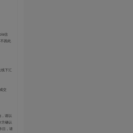
is信
云不因此
及线下汇
成交
响，请以
作方确认
作日，请