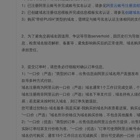
1）已注册阿里云账号并完成账号实名认证，请参见
阿里云账号注册流程
2）已创建域名注册信息模板并完成信息模板实名认证，请参见
创建域名
3）购买“带价PUSH”类型的域名，需绑定与账号实名认证主体相同的支
2、为了避免交易域名因滥用、争议等导致serverhold，因历史行为
息，检查域名能否解析、备案等，避免影响购买后的正常使用。域名购
承担责任。
3、提交订单时，请您务必仔细核对确认订单信息。
1）“一口价（严选）”类型的订单，出售信息由阿里云域名用户直接发
款等多种方式付款。
域名注册商为阿里云的一口价（严选）域名通常1个工作日完成交易，个
域名注册商非阿里云的一口价（严选）域名下单支付后，域名持有人须在
易；若卖家未按时转入域名，则订单失败退款。
您可通过控制台-域名服务-我是买家-我购买的域名列表查看进展。购买
“一口价（严选）”域名所示价格仅为域名购买价格，不包含其他服务，
2）“一口价（优选）”类型的订单，出售信息由阿里云合作方提供，出
实际订单结算支付价格为准。“一口价（优选）”订单可使用阿里云账号
域名仍可购买，通常15个工作日左右完成购买；部分可交易的一口价（