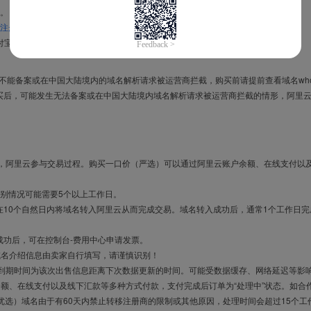
。
注册信息模板
。
付宝，进入
域名交易支付宝绑定页面
完成绑定。
导致不能备案或在中国大陆境内的域名解析请求被运营商拦截，购买前请提前查看域名who
买后，可能发生无法备案或在中国大陆境内域名解析请求被运营商拦截的情形，阿里
布，阿里云参与交易过程。购买一口价（严选）可以通过阿里云账户余额、在线支付以
别情况可能需要5个以上工作日。
10个自然日内将域名转入阿里云从而完成交易。域名转入成功后，通常1个工作日完
成功后，可在控制台-费用中心申请发票。
域名介绍信息由卖家自行填写，请谨慎识别！
售到期时间为该次出售信息距离下次数据更新的时间。可能受数据缓存、网络延迟等影
余额、在线支付以及线下汇款等多种方式付款，支付完成后订单为“处理中”状态。如合
优选）域名由于有60天内禁止转移注册商的限制或其他原因，处理时间会超过15个工