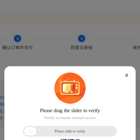
X
言论，谨防上当受骗！
网络诈骗！
防上当受骗！
持！