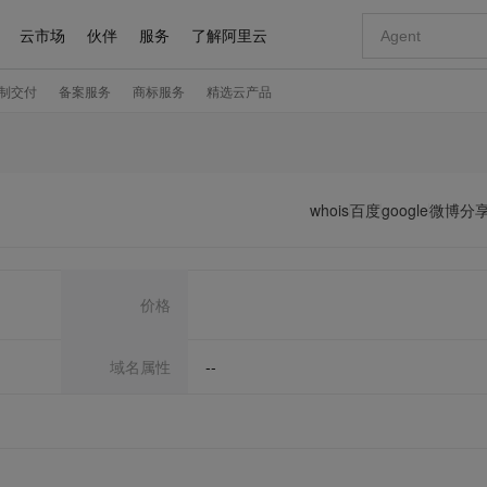
whois
百度
google
微博分
价格
域名属性
--