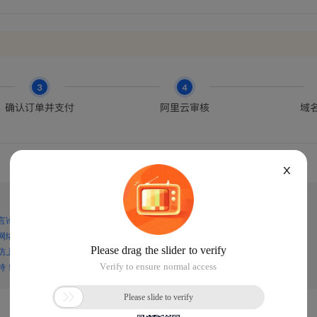
X
言论，谨防上当受骗！
网络诈骗！
防上当受骗！
持！