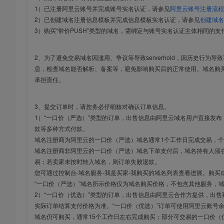
1）已注册阿里云账号并完成账号实名认证，请参见
阿里云账号注册流程
2）已创建域名注册信息模板并完成信息模板实名认证，请参见
创建域名
3）购买“带价PUSH”类型的域名，需绑定与账号实名认证主体相同的支
2、为了避免交易域名因滥用、争议等导致serverhold，因历史行为
息，检查域名能否解析、备案等，避免影响购买后的正常使用。域名购
承担责任。
3、提交订单时，请您务必仔细核对确认订单信息。
1）“一口价（严选）”类型的订单，出售信息由阿里云域名用户直接发
款等多种方式付款。
域名注册商为阿里云的一口价（严选）域名通常1个工作日完成交易，个
域名注册商非阿里云的一口价（严选）域名下单支付后，域名持有人须在
易；若卖家未按时转入域名，则订单失败退款。
您可通过控制台-域名服务-我是买家-我购买的域名列表查看进展。购买
“一口价（严选）”域名所示价格仅为域名购买价格，不包含其他服务，
2）“一口价（优选）”类型的订单，出售信息由阿里云合作方提供，出
实际订单结算支付价格为准。“一口价（优选）”订单可使用阿里云账号
域名仍可购买，通常15个工作日左右完成购买；部分可交易的一口价（