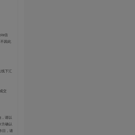
is信
云不因此
及线下汇
成交
响，请以
作方确认
作日，请