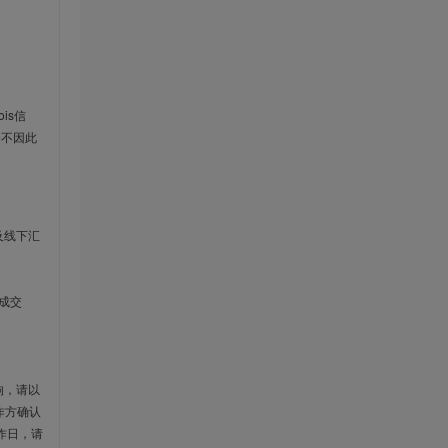
is信
云不因此
及线下汇
成交
响，请以
作方确认
作日，请