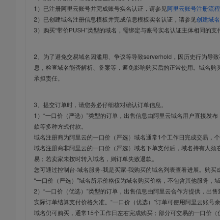
1）已注册阿里云账号并完成账号实名认证，请参见
阿里云账号注册流程
2）已创建域名注册信息模板并完成信息模板实名认证，请参见
创建域名
3）购买“带价PUSH”类型的域名，需绑定与账号实名认证主体相同的支
2、为了避免交易域名因滥用、争议等导致serverhold，因历史行为
息，检查域名能否解析、备案等，避免影响购买后的正常使用。域名购
承担责任。
3、提交订单时，请您务必仔细核对确认订单信息。
1）“一口价（严选）”类型的订单，出售信息由阿里云域名用户直接发
款等多种方式付款。
域名注册商为阿里云的一口价（严选）域名通常1个工作日完成交易，个
域名注册商非阿里云的一口价（严选）域名下单支付后，域名持有人须在
易；若卖家未按时转入域名，则订单失败退款。
您可通过控制台-域名服务-我是买家-我购买的域名列表查看进展。购买
“一口价（严选）”域名所示价格仅为域名购买价格，不包含其他服务，
2）“一口价（优选）”类型的订单，出售信息由阿里云合作方提供，出
实际订单结算支付价格为准。“一口价（优选）”订单可使用阿里云账号
域名仍可购买，通常15个工作日左右完成购买；部分可交易的一口价（