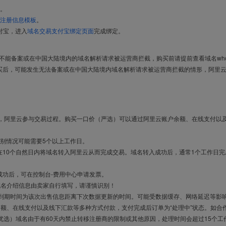
。
注册信息模板
。
付宝，进入
域名交易支付宝绑定页面
完成绑定。
导致不能备案或在中国大陆境内的域名解析请求被运营商拦截，购买前请提前查看域名who
买后，可能发生无法备案或在中国大陆境内域名解析请求被运营商拦截的情形，阿里
布，阿里云参与交易过程。购买一口价（严选）可以通过阿里云账户余额、在线支付以
别情况可能需要5个以上工作日。
10个自然日内将域名转入阿里云从而完成交易。域名转入成功后，通常1个工作日完
成功后，可在控制台-费用中心申请发票。
域名介绍信息由卖家自行填写，请谨慎识别！
售到期时间为该次出售信息距离下次数据更新的时间。可能受数据缓存、网络延迟等影
余额、在线支付以及线下汇款等多种方式付款，支付完成后订单为“处理中”状态。如合
优选）域名由于有60天内禁止转移注册商的限制或其他原因，处理时间会超过15个工