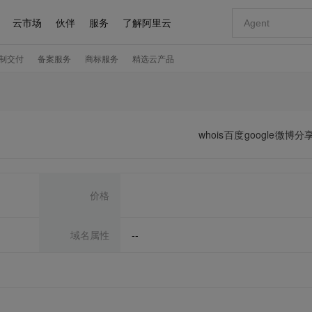
whois
百度
google
微博分
价格
域名属性
--