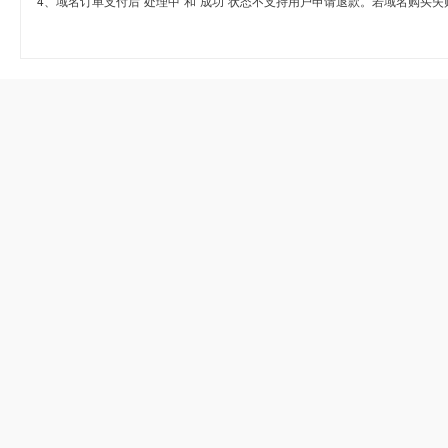
4、域名订单支付后“处理中”和“成功”状态不支持用户申请退款。若域名购