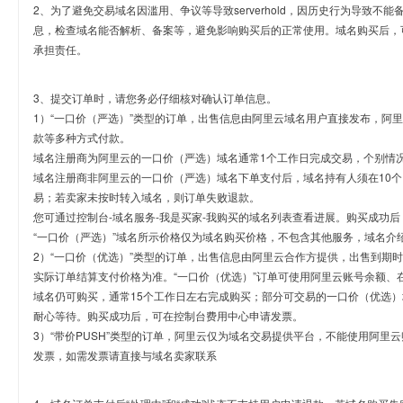
2、为了避免交易域名因滥用、争议等导致serverhold，因历史行为导致不
息，检查域名能否解析、备案等，避免影响购买后的正常使用。域名购买后，
承担责任。
3、提交订单时，请您务必仔细核对确认订单信息。
1）“一口价（严选）”类型的订单，出售信息由阿里云域名用户直接发布，阿
款等多种方式付款。
域名注册商为阿里云的一口价（严选）域名通常1个工作日完成交易，个别情
域名注册商非阿里云的一口价（严选）域名下单支付后，域名持有人须在10
易；若卖家未按时转入域名，则订单失败退款。
您可通过控制台-域名服务-我是买家-我购买的域名列表查看进展。购买成功后
“一口价（严选）”域名所示价格仅为域名购买价格，不包含其他服务，域名介
2）“一口价（优选）”类型的订单，出售信息由阿里云合作方提供，出售到期
实际订单结算支付价格为准。“一口价（优选）”订单可使用阿里云账号余额、
域名仍可购买，通常15个工作日左右完成购买；部分可交易的一口价（优选）
耐心等待。购买成功后，可在控制台费用中心申请发票。
3）“带价PUSH”类型的订单，阿里云仅为域名交易提供平台，不能使用阿
发票，如需发票请直接与域名卖家联系