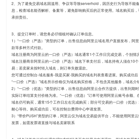
2、为了避免交易域名因滥用、争议等导致serverhold，因历史行为导致不
息，检查域名能否解析、备案等，避免影响购买后的正常使用。域名购买后，
承担责任。
3、提交订单时，请您务必仔细核对确认订单信息。
1）“一口价（严选）”类型的订单，出售信息由阿里云域名用户直接发布，阿
款等多种方式付款。
域名注册商为阿里云的一口价（严选）域名通常1个工作日完成交易，个别情
域名注册商非阿里云的一口价（严选）域名下单支付后，域名持有人须在10
易；若卖家未按时转入域名，则订单失败退款。
您可通过控制台-域名服务-我是买家-我购买的域名列表查看进展。购买成功后
“一口价（严选）”域名所示价格仅为域名购买价格，不包含其他服务，域名介
2）“一口价（优选）”类型的订单，出售信息由阿里云合作方提供，出售到期
实际订单结算支付价格为准。“一口价（优选）”订单可使用阿里云账号余额、
域名仍可购买，通常15个工作日左右完成购买；部分可交易的一口价（优选）
耐心等待。购买成功后，可在控制台费用中心申请发票。
3）“带价PUSH”类型的订单，阿里云仅为域名交易提供平台，不能使用阿
发票，如需发票请直接与域名卖家联系