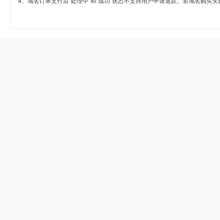
4、域名订单支付后“处理中”和“成功”状态不支持用户申请退款。若域名购