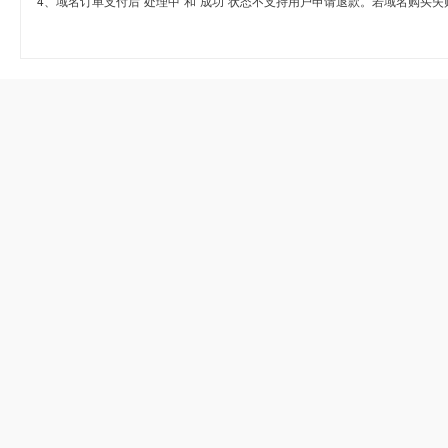
4、域名订单支付后“处理中”和“成功”状态不支持用户申请退款。若域名购