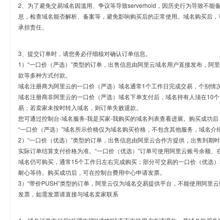
2、为了避免交易域名因滥用、争议等导致serverhold，因历史行为导致不
息，检查域名能否解析、备案等，避免影响购买后的正常使用。域名购买后，
承担责任。
3、提交订单时，请您务必仔细核对确认订单信息。
1）“一口价（严选）”类型的订单，出售信息由阿里云域名用户直接发布，阿
款等多种方式付款。
域名注册商为阿里云的一口价（严选）域名通常1个工作日完成交易，个别情
域名注册商非阿里云的一口价（严选）域名下单支付后，域名持有人须在10
易；若卖家未按时转入域名，则订单失败退款。
您可通过控制台-域名服务-我是买家-我购买的域名列表查看进展。购买成功后
“一口价（严选）”域名所示价格仅为域名购买价格，不包含其他服务，域名介
2）“一口价（优选）”类型的订单，出售信息由阿里云合作方提供，出售到期
实际订单结算支付价格为准。“一口价（优选）”订单可使用阿里云账号余额、
域名仍可购买，通常15个工作日左右完成购买；部分可交易的一口价（优选）
耐心等待。购买成功后，可在控制台费用中心申请发票。
3）“带价PUSH”类型的订单，阿里云仅为域名交易提供平台，不能使用阿
发票，如需发票请直接与域名卖家联系