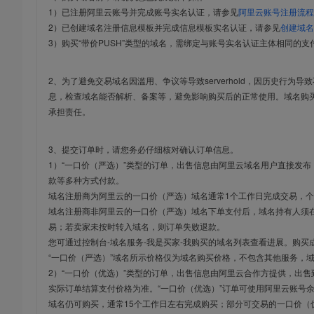
1）已注册阿里云账号并完成账号实名认证，请参见
阿里云账号注册流程
2）已创建域名注册信息模板并完成信息模板实名认证，请参见
创建域名
3）购买“带价PUSH”类型的域名，需绑定与账号实名认证主体相同的支
2、为了避免交易域名因滥用、争议等导致serverhold，因历史行为
息，检查域名能否解析、备案等，避免影响购买后的正常使用。域名购
承担责任。
3、提交订单时，请您务必仔细核对确认订单信息。
1）“一口价（严选）”类型的订单，出售信息由阿里云域名用户直接发
款等多种方式付款。
域名注册商为阿里云的一口价（严选）域名通常1个工作日完成交易，个
域名注册商非阿里云的一口价（严选）域名下单支付后，域名持有人须在
易；若卖家未按时转入域名，则订单失败退款。
您可通过控制台-域名服务-我是买家-我购买的域名列表查看进展。购买
“一口价（严选）”域名所示价格仅为域名购买价格，不包含其他服务，
2）“一口价（优选）”类型的订单，出售信息由阿里云合作方提供，出
实际订单结算支付价格为准。“一口价（优选）”订单可使用阿里云账号
域名仍可购买，通常15个工作日左右完成购买；部分可交易的一口价（