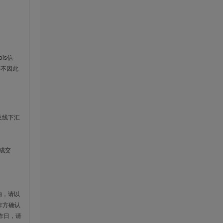
is信
云不因此
及线下汇
成交
响，请以
作方确认
作日，请