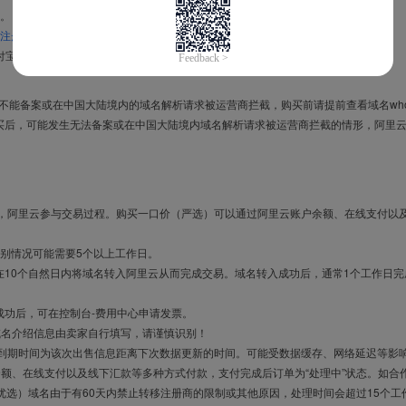
。
注册信息模板
。
付宝，进入
域名交易支付宝绑定页面
完成绑定。
导致不能备案或在中国大陆境内的域名解析请求被运营商拦截，购买前请提前查看域名who
买后，可能发生无法备案或在中国大陆境内域名解析请求被运营商拦截的情形，阿里
布，阿里云参与交易过程。购买一口价（严选）可以通过阿里云账户余额、在线支付以
别情况可能需要5个以上工作日。
10个自然日内将域名转入阿里云从而完成交易。域名转入成功后，通常1个工作日完
成功后，可在控制台-费用中心申请发票。
域名介绍信息由卖家自行填写，请谨慎识别！
售到期时间为该次出售信息距离下次数据更新的时间。可能受数据缓存、网络延迟等影
余额、在线支付以及线下汇款等多种方式付款，支付完成后订单为“处理中”状态。如合
优选）域名由于有60天内禁止转移注册商的限制或其他原因，处理时间会超过15个工