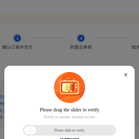
X
言论，谨防上当受骗！
网络诈骗！
防上当受骗！
持！