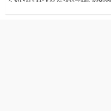
4、域名订单支付后“处理中”和“成功”状态不支持用户申请退款。若域名购