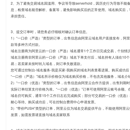
2、为了避免交易域名因滥用、争议等导致serverhold，因历史行为导致不
息，检查域名能否解析、备案等，避免影响购买后的正常使用。域名购买后，
承担责任。
3、提交订单时，请您务必仔细核对确认订单信息。
1）“一口价（严选）”类型的订单，出售信息由阿里云域名用户直接发布，阿
款等多种方式付款。
域名注册商为阿里云的一口价（严选）域名通常1个工作日完成交易，个别情
域名注册商非阿里云的一口价（严选）域名下单支付后，域名持有人须在10
易；若卖家未按时转入域名，则订单失败退款。
您可通过控制台-域名服务-我是买家-我购买的域名列表查看进展。购买成功后
“一口价（严选）”域名所示价格仅为域名购买价格，不包含其他服务，域名介
2）“一口价（优选）”类型的订单，出售信息由阿里云合作方提供，出售到期
实际订单结算支付价格为准。“一口价（优选）”订单可使用阿里云账号余额、
域名仍可购买，通常15个工作日左右完成购买；部分可交易的一口价（优选）
耐心等待。购买成功后，可在控制台费用中心申请发票。
3）“带价PUSH”类型的订单，阿里云仅为域名交易提供平台，不能使用阿
发票，如需发票请直接与域名卖家联系