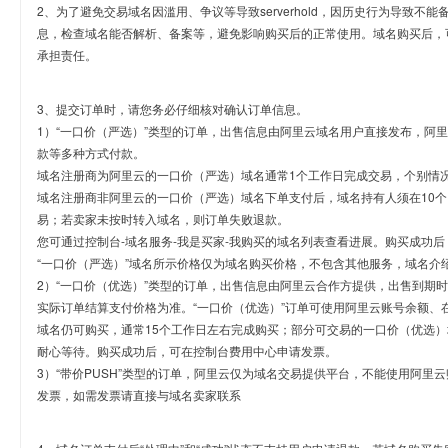
2、为了避免交易域名因滥用、争议等导致serverhold，因历史行为导致不
息，检查域名能否解析、备案等，避免影响购买后的正常使用。域名购买后，
承担责任。
3、提交订单时，请您务必仔细核对确认订单信息。
1）“一口价（严选）”类型的订单，出售信息由阿里云域名用户直接发布，阿
款等多种方式付款。
域名注册商为阿里云的一口价（严选）域名通常1个工作日完成交易，个别情
域名注册商非阿里云的一口价（严选）域名下单支付后，域名持有人须在10
易；若卖家未按时转入域名，则订单失败退款。
您可通过控制台-域名服务-我是买家-我购买的域名列表查看进展。购买成功后
“一口价（严选）”域名所示价格仅为域名购买价格，不包含其他服务，域名介
2）“一口价（优选）”类型的订单，出售信息由阿里云合作方提供，出售到期
实际订单结算支付价格为准。“一口价（优选）”订单可使用阿里云账号余额、
域名仍可购买，通常15个工作日左右完成购买；部分可交易的一口价（优选）
耐心等待。购买成功后，可在控制台费用中心申请发票。
3）“带价PUSH”类型的订单，阿里云仅为域名交易提供平台，不能使用阿
发票，如需发票请直接与域名卖家联系