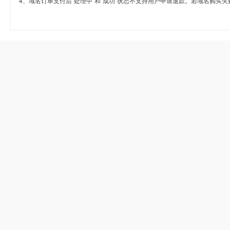
4、域名订单支付后“处理中”和“成功”状态不支持用户申请退款。若域名购