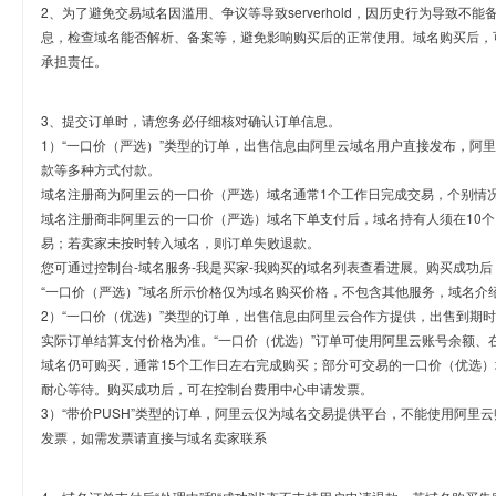
2、为了避免交易域名因滥用、争议等导致serverhold，因历史行为导致不
息，检查域名能否解析、备案等，避免影响购买后的正常使用。域名购买后，
承担责任。
3、提交订单时，请您务必仔细核对确认订单信息。
1）“一口价（严选）”类型的订单，出售信息由阿里云域名用户直接发布，阿
款等多种方式付款。
域名注册商为阿里云的一口价（严选）域名通常1个工作日完成交易，个别情
域名注册商非阿里云的一口价（严选）域名下单支付后，域名持有人须在10
易；若卖家未按时转入域名，则订单失败退款。
您可通过控制台-域名服务-我是买家-我购买的域名列表查看进展。购买成功后
“一口价（严选）”域名所示价格仅为域名购买价格，不包含其他服务，域名介
2）“一口价（优选）”类型的订单，出售信息由阿里云合作方提供，出售到期
实际订单结算支付价格为准。“一口价（优选）”订单可使用阿里云账号余额、
域名仍可购买，通常15个工作日左右完成购买；部分可交易的一口价（优选）
耐心等待。购买成功后，可在控制台费用中心申请发票。
3）“带价PUSH”类型的订单，阿里云仅为域名交易提供平台，不能使用阿
发票，如需发票请直接与域名卖家联系