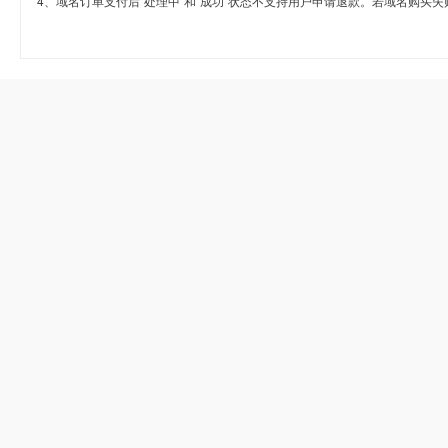
4、域名订单支付后“处理中”和“成功”状态不支持用户申请退款。若域名购