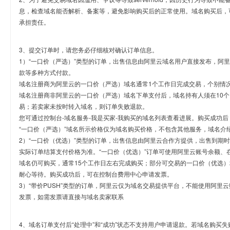
息，检查域名能否解析、备案等，避免影响购买后的正常使用。域名购买后，
承担责任。
3、提交订单时，请您务必仔细核对确认订单信息。
1）“一口价（严选）”类型的订单，出售信息由阿里云域名用户直接发布，阿
款等多种方式付款。
域名注册商为阿里云的一口价（严选）域名通常1个工作日完成交易，个别情
域名注册商非阿里云的一口价（严选）域名下单支付后，域名持有人须在10
易；若卖家未按时转入域名，则订单失败退款。
您可通过控制台-域名服务-我是买家-我购买的域名列表查看进展。购买成功后
“一口价（严选）”域名所示价格仅为域名购买价格，不包含其他服务，域名介
2）“一口价（优选）”类型的订单，出售信息由阿里云合作方提供，出售到期
实际订单结算支付价格为准。“一口价（优选）”订单可使用阿里云账号余额、
域名仍可购买，通常15个工作日左右完成购买；部分可交易的一口价（优选）
耐心等待。购买成功后，可在控制台费用中心申请发票。
3）“带价PUSH”类型的订单，阿里云仅为域名交易提供平台，不能使用阿
发票，如需发票请直接与域名卖家联系
4、域名订单支付后“处理中”和“成功”状态不支持用户申请退款。若域名购