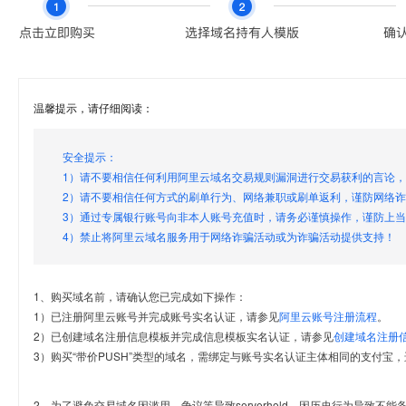
温馨提示，请仔细阅读：
安全提示：
1）请不要相信任何利用阿里云域名交易规则漏洞进行交易获利的言论
2）请不要相信任何方式的刷单行为、网络兼职或刷单返利，谨防网络
3）通过专属银行账号向非本人账号充值时，请务必谨慎操作，谨防上
4）禁止将阿里云域名服务用于网络诈骗活动或为诈骗活动提供支持！
1、购买域名前，请确认您已完成如下操作：
1）已注册阿里云账号并完成账号实名认证，请参见
阿里云账号注册流程
。
2）已创建域名注册信息模板并完成信息模板实名认证，请参见
创建域名注册
3）购买“带价PUSH”类型的域名，需绑定与账号实名认证主体相同的支付宝，
2、为了避免交易域名因滥用、争议等导致serverhold，因历史行为导致不