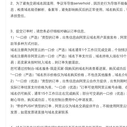
2、为了避免交易域名因滥用、争议等导致serverhold，因历史行为导致不
息，检查域名能否解析、备案等，避免影响购买后的正常使用。域名购买后，
承担责任。
3、提交订单时，请您务必仔细核对确认订单信息。
1）“一口价（严选）”类型的订单，出售信息由阿里云域名用户直接发布，阿
款等多种方式付款。
域名注册商为阿里云的一口价（严选）域名通常1个工作日完成交易，个别情
域名注册商非阿里云的一口价（严选）域名下单支付后，域名持有人须在10
易；若卖家未按时转入域名，则订单失败退款。
您可通过控制台-域名服务-我是买家-我购买的域名列表查看进展。购买成功后
“一口价（严选）”域名所示价格仅为域名购买价格，不包含其他服务，域名介
2）“一口价（优选）”类型的订单，出售信息由阿里云合作方提供，出售到期
实际订单结算支付价格为准。“一口价（优选）”订单可使用阿里云账号余额、
域名仍可购买，通常15个工作日左右完成购买；部分可交易的一口价（优选）
耐心等待。购买成功后，可在控制台费用中心申请发票。
3）“带价PUSH”类型的订单，阿里云仅为域名交易提供平台，不能使用阿
发票，如需发票请直接与域名卖家联系