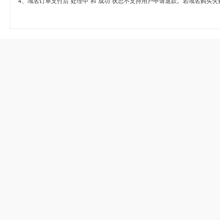
4、域名订单支付后“处理中”和“成功”状态不支持用户申请退款。若域名购