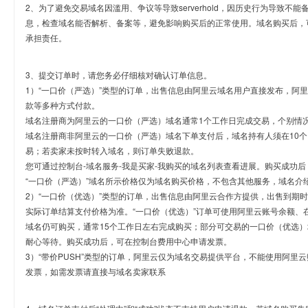
2、为了避免交易域名因滥用、争议等导致serverhold，因历史行为导致不
息，检查域名能否解析、备案等，避免影响购买后的正常使用。域名购买后，
承担责任。
3、提交订单时，请您务必仔细核对确认订单信息。
1）“一口价（严选）”类型的订单，出售信息由阿里云域名用户直接发布，阿
款等多种方式付款。
域名注册商为阿里云的一口价（严选）域名通常1个工作日完成交易，个别情
域名注册商非阿里云的一口价（严选）域名下单支付后，域名持有人须在10
易；若卖家未按时转入域名，则订单失败退款。
您可通过控制台-域名服务-我是买家-我购买的域名列表查看进展。购买成功后
“一口价（严选）”域名所示价格仅为域名购买价格，不包含其他服务，域名介
2）“一口价（优选）”类型的订单，出售信息由阿里云合作方提供，出售到期
实际订单结算支付价格为准。“一口价（优选）”订单可使用阿里云账号余额、
域名仍可购买，通常15个工作日左右完成购买；部分可交易的一口价（优选）
耐心等待。购买成功后，可在控制台费用中心申请发票。
3）“带价PUSH”类型的订单，阿里云仅为域名交易提供平台，不能使用阿
发票，如需发票请直接与域名卖家联系