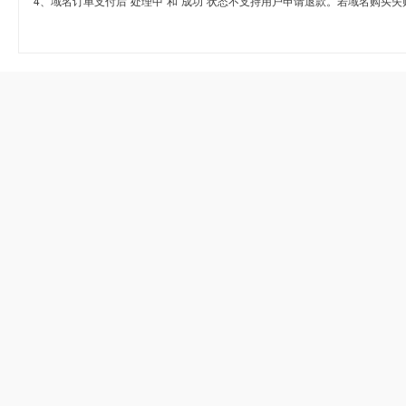
4、域名订单支付后“处理中”和“成功”状态不支持用户申请退款。若域名购