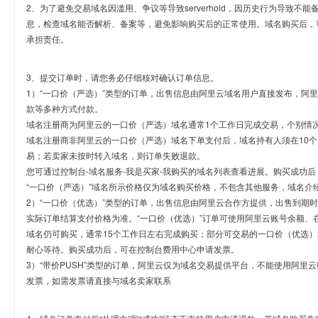
2、为了避免交易域名因滥用、争议等导致serverhold，因历史行为导致不
息，检查域名能否解析、备案等，避免影响购买后的正常使用。域名购买后，
承担责任。
3、提交订单时，请您务必仔细核对确认订单信息。
1）“一口价（严选）”类型的订单，出售信息由阿里云域名用户直接发布，阿
款等多种方式付款。
域名注册商为阿里云的一口价（严选）域名通常1个工作日完成交易，个别情
域名注册商非阿里云的一口价（严选）域名下单支付后，域名持有人须在10
易；若卖家未按时转入域名，则订单失败退款。
您可通过控制台-域名服务-我是买家-我购买的域名列表查看进展。购买成功后
“一口价（严选）”域名所示价格仅为域名购买价格，不包含其他服务，域名介
2）“一口价（优选）”类型的订单，出售信息由阿里云合作方提供，出售到期
实际订单结算支付价格为准。“一口价（优选）”订单可使用阿里云账号余额、
域名仍可购买，通常15个工作日左右完成购买；部分可交易的一口价（优选）
耐心等待。购买成功后，可在控制台费用中心申请发票。
3）“带价PUSH”类型的订单，阿里云仅为域名交易提供平台，不能使用阿
发票，如需发票请直接与域名卖家联系