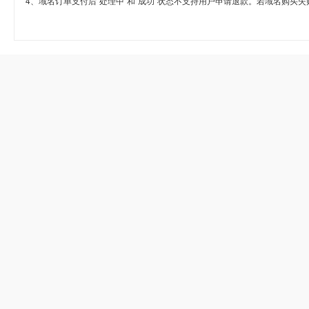
4、域名订单支付后“处理中”和“成功”状态不支持用户申请退款。若域名购