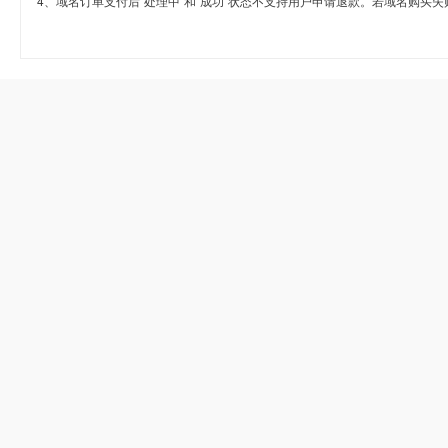
4、域名订单支付后“处理中”和“成功”状态不支持用户申请退款。若域名购