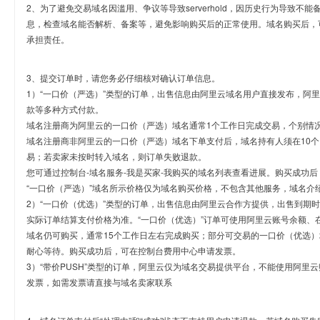
2、为了避免交易域名因滥用、争议等导致serverhold，因历史行为导致不
息，检查域名能否解析、备案等，避免影响购买后的正常使用。域名购买后，
承担责任。
3、提交订单时，请您务必仔细核对确认订单信息。
1）“一口价（严选）”类型的订单，出售信息由阿里云域名用户直接发布，阿
款等多种方式付款。
域名注册商为阿里云的一口价（严选）域名通常1个工作日完成交易，个别情
域名注册商非阿里云的一口价（严选）域名下单支付后，域名持有人须在10
易；若卖家未按时转入域名，则订单失败退款。
您可通过控制台-域名服务-我是买家-我购买的域名列表查看进展。购买成功后
“一口价（严选）”域名所示价格仅为域名购买价格，不包含其他服务，域名介
2）“一口价（优选）”类型的订单，出售信息由阿里云合作方提供，出售到期
实际订单结算支付价格为准。“一口价（优选）”订单可使用阿里云账号余额、
域名仍可购买，通常15个工作日左右完成购买；部分可交易的一口价（优选）
耐心等待。购买成功后，可在控制台费用中心申请发票。
3）“带价PUSH”类型的订单，阿里云仅为域名交易提供平台，不能使用阿
发票，如需发票请直接与域名卖家联系