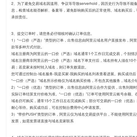
2、为了避免交易域名因滥用、争议等导致serverhold，因历史行为导致不
息，检查域名能否解析、备案等，避免影响购买后的正常使用。域名购买后，
承担责任。
3、提交订单时，请您务必仔细核对确认订单信息。
1）“一口价（严选）”类型的订单，出售信息由阿里云域名用户直接发布，阿
款等多种方式付款。
域名注册商为阿里云的一口价（严选）域名通常1个工作日完成交易，个别情
域名注册商非阿里云的一口价（严选）域名下单支付后，域名持有人须在10
易；若卖家未按时转入域名，则订单失败退款。
您可通过控制台-域名服务-我是买家-我购买的域名列表查看进展。购买成功后
“一口价（严选）”域名所示价格仅为域名购买价格，不包含其他服务，域名介
2）“一口价（优选）”类型的订单，出售信息由阿里云合作方提供，出售到期
实际订单结算支付价格为准。“一口价（优选）”订单可使用阿里云账号余额、
域名仍可购买，通常15个工作日左右完成购买；部分可交易的一口价（优选）
耐心等待。购买成功后，可在控制台费用中心申请发票。
3）“带价PUSH”类型的订单，阿里云仅为域名交易提供平台，不能使用阿
发票，如需发票请直接与域名卖家联系