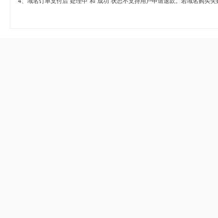
4、域名订单支付后“处理中”和“成功”状态不支持用户申请退款。若域名购