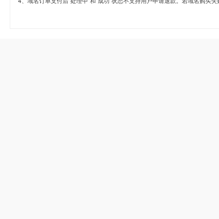
4、域名订单支付后“处理中”和“成功”状态不支持用户申请退款。若域名购