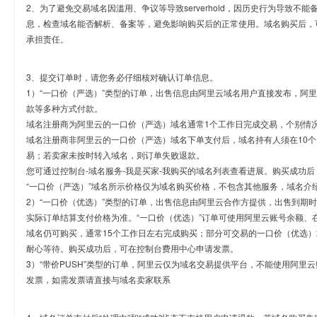
2、为了避免交易域名因滥用、争议等导致serverhold，因历史行为导致不
息，检查域名能否解析、备案等，避免影响购买后的正常使用。域名购买后，
承担责任。
3、提交订单时，请您务必仔细核对确认订单信息。
1）“一口价（严选）”类型的订单，出售信息由阿里云域名用户直接发布，阿
款等多种方式付款。
域名注册商为阿里云的一口价（严选）域名通常1个工作日完成交易，个别情
域名注册商非阿里云的一口价（严选）域名下单支付后，域名持有人须在10
易；若卖家未按时转入域名，则订单失败退款。
您可通过控制台-域名服务-我是买家-我购买的域名列表查看进展。购买成功后
“一口价（严选）”域名所示价格仅为域名购买价格，不包含其他服务，域名介
2）“一口价（优选）”类型的订单，出售信息由阿里云合作方提供，出售到期
实际订单结算支付价格为准。“一口价（优选）”订单可使用阿里云账号余额、
域名仍可购买，通常15个工作日左右完成购买；部分可交易的一口价（优选）
耐心等待。购买成功后，可在控制台费用中心申请发票。
3）“带价PUSH”类型的订单，阿里云仅为域名交易提供平台，不能使用阿
发票，如需发票请直接与域名卖家联系