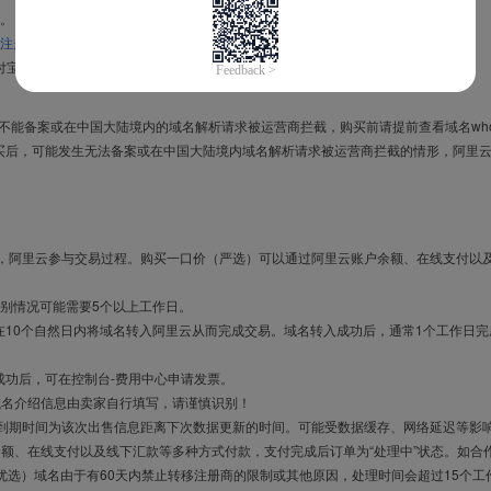
。
注册信息模板
。
付宝，进入
域名交易支付宝绑定页面
完成绑定。
导致不能备案或在中国大陆境内的域名解析请求被运营商拦截，购买前请提前查看域名who
买后，可能发生无法备案或在中国大陆境内域名解析请求被运营商拦截的情形，阿里
布，阿里云参与交易过程。购买一口价（严选）可以通过阿里云账户余额、在线支付以
别情况可能需要5个以上工作日。
10个自然日内将域名转入阿里云从而完成交易。域名转入成功后，通常1个工作日完
成功后，可在控制台-费用中心申请发票。
域名介绍信息由卖家自行填写，请谨慎识别！
售到期时间为该次出售信息距离下次数据更新的时间。可能受数据缓存、网络延迟等影
余额、在线支付以及线下汇款等多种方式付款，支付完成后订单为“处理中”状态。如合
优选）域名由于有60天内禁止转移注册商的限制或其他原因，处理时间会超过15个工