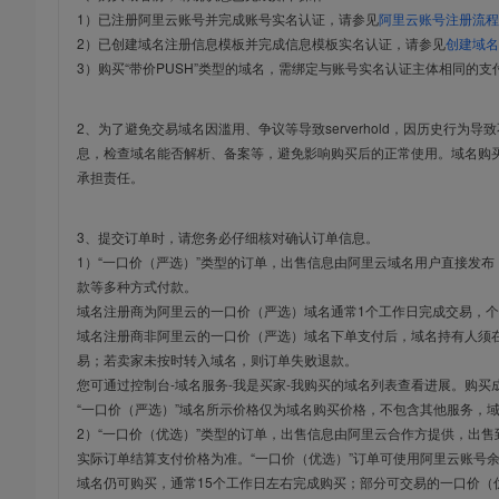
1）已注册阿里云账号并完成账号实名认证，请参见
阿里云账号注册流程
2）已创建域名注册信息模板并完成信息模板实名认证，请参见
创建域名
3）购买“带价PUSH”类型的域名，需绑定与账号实名认证主体相同的支
2、为了避免交易域名因滥用、争议等导致serverhold，因历史行为
息，检查域名能否解析、备案等，避免影响购买后的正常使用。域名购
承担责任。
3、提交订单时，请您务必仔细核对确认订单信息。
1）“一口价（严选）”类型的订单，出售信息由阿里云域名用户直接发
款等多种方式付款。
域名注册商为阿里云的一口价（严选）域名通常1个工作日完成交易，个
域名注册商非阿里云的一口价（严选）域名下单支付后，域名持有人须在
易；若卖家未按时转入域名，则订单失败退款。
您可通过控制台-域名服务-我是买家-我购买的域名列表查看进展。购买
“一口价（严选）”域名所示价格仅为域名购买价格，不包含其他服务，
2）“一口价（优选）”类型的订单，出售信息由阿里云合作方提供，出
实际订单结算支付价格为准。“一口价（优选）”订单可使用阿里云账号
域名仍可购买，通常15个工作日左右完成购买；部分可交易的一口价（