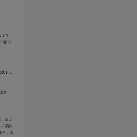
is信
云不因此
及线下汇
成交
响，请以
作方确认
作日，请