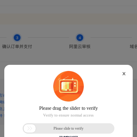
X
言论，谨防上当受骗！
网络诈骗！
防上当受骗！
持！