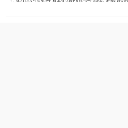
4、域名订单支付后“处理中”和“成功”状态不支持用户申请退款。若域名购