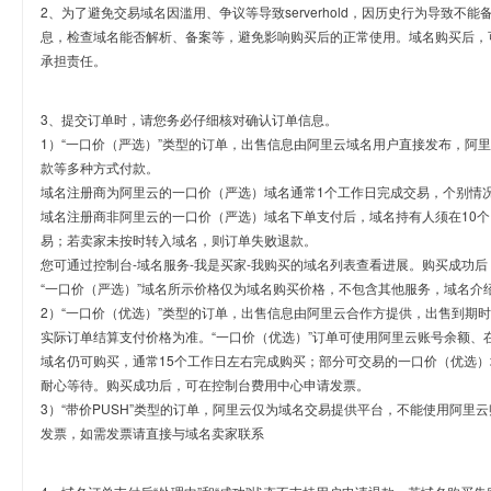
2、为了避免交易域名因滥用、争议等导致serverhold，因历史行为导致不
息，检查域名能否解析、备案等，避免影响购买后的正常使用。域名购买后，
承担责任。
3、提交订单时，请您务必仔细核对确认订单信息。
1）“一口价（严选）”类型的订单，出售信息由阿里云域名用户直接发布，阿
款等多种方式付款。
域名注册商为阿里云的一口价（严选）域名通常1个工作日完成交易，个别情
域名注册商非阿里云的一口价（严选）域名下单支付后，域名持有人须在10
易；若卖家未按时转入域名，则订单失败退款。
您可通过控制台-域名服务-我是买家-我购买的域名列表查看进展。购买成功后
“一口价（严选）”域名所示价格仅为域名购买价格，不包含其他服务，域名介
2）“一口价（优选）”类型的订单，出售信息由阿里云合作方提供，出售到期
实际订单结算支付价格为准。“一口价（优选）”订单可使用阿里云账号余额、
域名仍可购买，通常15个工作日左右完成购买；部分可交易的一口价（优选）
耐心等待。购买成功后，可在控制台费用中心申请发票。
3）“带价PUSH”类型的订单，阿里云仅为域名交易提供平台，不能使用阿
发票，如需发票请直接与域名卖家联系