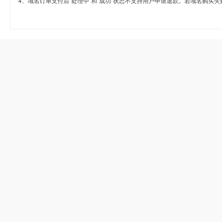
4、域名订单支付后“处理中”和“成功”状态不支持用户申请退款。若域名购