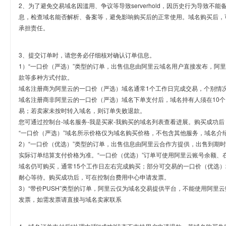
2、为了避免交易域名因滥用、争议等导致serverhold，因历史行为导致不
息，检查域名能否解析、备案等，避免影响购买后的正常使用。域名购买后，
承担责任。
3、提交订单时，请您务必仔细核对确认订单信息。
1）“一口价（严选）”类型的订单，出售信息由阿里云域名用户直接发布，阿
款等多种方式付款。
域名注册商为阿里云的一口价（严选）域名通常1个工作日完成交易，个别情
域名注册商非阿里云的一口价（严选）域名下单支付后，域名持有人须在10
易；若卖家未按时转入域名，则订单失败退款。
您可通过控制台-域名服务-我是买家-我购买的域名列表查看进展。购买成功后
“一口价（严选）”域名所示价格仅为域名购买价格，不包含其他服务，域名介
2）“一口价（优选）”类型的订单，出售信息由阿里云合作方提供，出售到期
实际订单结算支付价格为准。“一口价（优选）”订单可使用阿里云账号余额、
域名仍可购买，通常15个工作日左右完成购买；部分可交易的一口价（优选）
耐心等待。购买成功后，可在控制台费用中心申请发票。
3）“带价PUSH”类型的订单，阿里云仅为域名交易提供平台，不能使用阿
发票，如需发票请直接与域名卖家联系