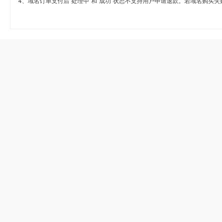
4、域名订单支付后“处理中”和“成功”状态不支持用户申请退款。若域名购