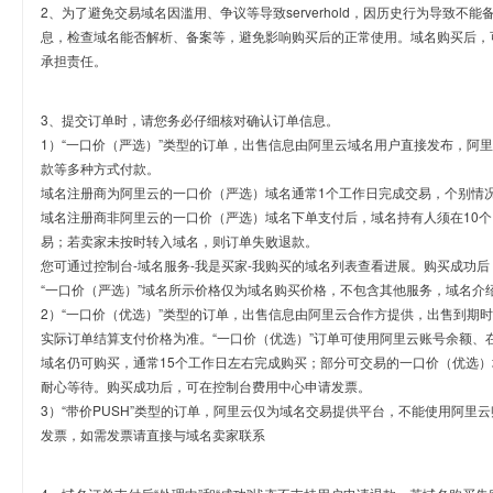
2、为了避免交易域名因滥用、争议等导致serverhold，因历史行为导致不
息，检查域名能否解析、备案等，避免影响购买后的正常使用。域名购买后，
承担责任。
3、提交订单时，请您务必仔细核对确认订单信息。
1）“一口价（严选）”类型的订单，出售信息由阿里云域名用户直接发布，阿
款等多种方式付款。
域名注册商为阿里云的一口价（严选）域名通常1个工作日完成交易，个别情
域名注册商非阿里云的一口价（严选）域名下单支付后，域名持有人须在10
易；若卖家未按时转入域名，则订单失败退款。
您可通过控制台-域名服务-我是买家-我购买的域名列表查看进展。购买成功后
“一口价（严选）”域名所示价格仅为域名购买价格，不包含其他服务，域名介
2）“一口价（优选）”类型的订单，出售信息由阿里云合作方提供，出售到期
实际订单结算支付价格为准。“一口价（优选）”订单可使用阿里云账号余额、
域名仍可购买，通常15个工作日左右完成购买；部分可交易的一口价（优选）
耐心等待。购买成功后，可在控制台费用中心申请发票。
3）“带价PUSH”类型的订单，阿里云仅为域名交易提供平台，不能使用阿
发票，如需发票请直接与域名卖家联系