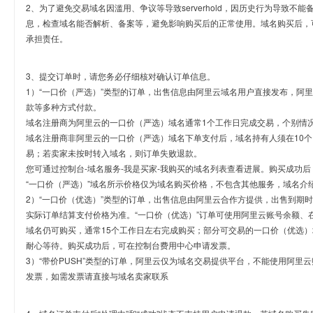
2、为了避免交易域名因滥用、争议等导致serverhold，因历史行为导致不
息，检查域名能否解析、备案等，避免影响购买后的正常使用。域名购买后，
承担责任。
3、提交订单时，请您务必仔细核对确认订单信息。
1）“一口价（严选）”类型的订单，出售信息由阿里云域名用户直接发布，阿
款等多种方式付款。
域名注册商为阿里云的一口价（严选）域名通常1个工作日完成交易，个别情
域名注册商非阿里云的一口价（严选）域名下单支付后，域名持有人须在10
易；若卖家未按时转入域名，则订单失败退款。
您可通过控制台-域名服务-我是买家-我购买的域名列表查看进展。购买成功后
“一口价（严选）”域名所示价格仅为域名购买价格，不包含其他服务，域名介
2）“一口价（优选）”类型的订单，出售信息由阿里云合作方提供，出售到期
实际订单结算支付价格为准。“一口价（优选）”订单可使用阿里云账号余额、
域名仍可购买，通常15个工作日左右完成购买；部分可交易的一口价（优选）
耐心等待。购买成功后，可在控制台费用中心申请发票。
3）“带价PUSH”类型的订单，阿里云仅为域名交易提供平台，不能使用阿
发票，如需发票请直接与域名卖家联系