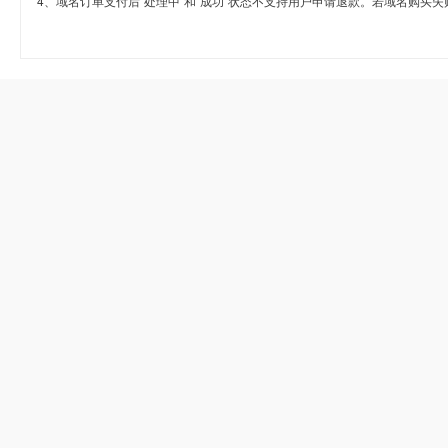
4、域名订单支付后“处理中”和“成功”状态不支持用户申请退款。若域名购