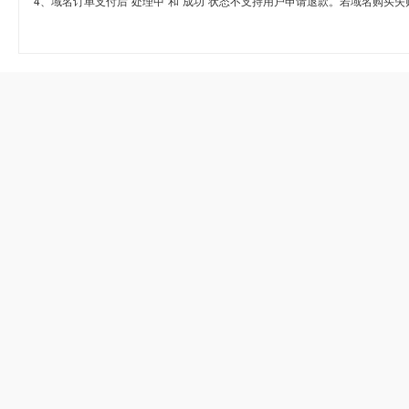
4、域名订单支付后“处理中”和“成功”状态不支持用户申请退款。若域名购