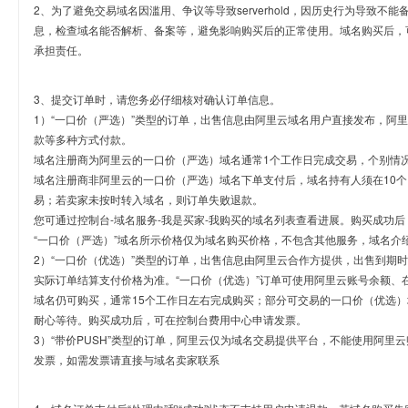
2、为了避免交易域名因滥用、争议等导致serverhold，因历史行为导致不
息，检查域名能否解析、备案等，避免影响购买后的正常使用。域名购买后，
承担责任。
3、提交订单时，请您务必仔细核对确认订单信息。
1）“一口价（严选）”类型的订单，出售信息由阿里云域名用户直接发布，阿
款等多种方式付款。
域名注册商为阿里云的一口价（严选）域名通常1个工作日完成交易，个别情
域名注册商非阿里云的一口价（严选）域名下单支付后，域名持有人须在10
易；若卖家未按时转入域名，则订单失败退款。
您可通过控制台-域名服务-我是买家-我购买的域名列表查看进展。购买成功后
“一口价（严选）”域名所示价格仅为域名购买价格，不包含其他服务，域名介
2）“一口价（优选）”类型的订单，出售信息由阿里云合作方提供，出售到期
实际订单结算支付价格为准。“一口价（优选）”订单可使用阿里云账号余额、
域名仍可购买，通常15个工作日左右完成购买；部分可交易的一口价（优选）
耐心等待。购买成功后，可在控制台费用中心申请发票。
3）“带价PUSH”类型的订单，阿里云仅为域名交易提供平台，不能使用阿
发票，如需发票请直接与域名卖家联系