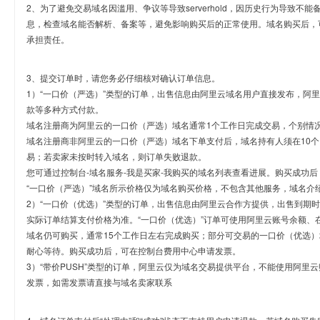
2、为了避免交易域名因滥用、争议等导致serverhold，因历史行为导致不
息，检查域名能否解析、备案等，避免影响购买后的正常使用。域名购买后，
承担责任。
3、提交订单时，请您务必仔细核对确认订单信息。
1）“一口价（严选）”类型的订单，出售信息由阿里云域名用户直接发布，阿
款等多种方式付款。
域名注册商为阿里云的一口价（严选）域名通常1个工作日完成交易，个别情
域名注册商非阿里云的一口价（严选）域名下单支付后，域名持有人须在10
易；若卖家未按时转入域名，则订单失败退款。
您可通过控制台-域名服务-我是买家-我购买的域名列表查看进展。购买成功后
“一口价（严选）”域名所示价格仅为域名购买价格，不包含其他服务，域名介
2）“一口价（优选）”类型的订单，出售信息由阿里云合作方提供，出售到期
实际订单结算支付价格为准。“一口价（优选）”订单可使用阿里云账号余额、
域名仍可购买，通常15个工作日左右完成购买；部分可交易的一口价（优选）
耐心等待。购买成功后，可在控制台费用中心申请发票。
3）“带价PUSH”类型的订单，阿里云仅为域名交易提供平台，不能使用阿
发票，如需发票请直接与域名卖家联系