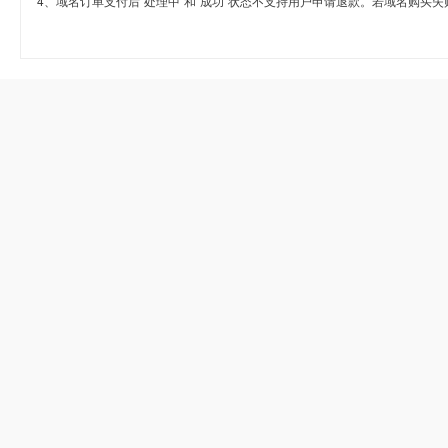
4、域名订单支付后“处理中”和“成功”状态不支持用户申请退款。若域名购