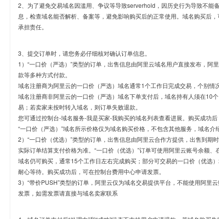
2、为了避免交易域名因滥用、争议等导致serverhold，因历史行为导致不
息，检查域名能否解析、备案等，避免影响购买后的正常使用。域名购买后，
承担责任。
3、提交订单时，请您务必仔细核对确认订单信息。
1）“一口价（严选）”类型的订单，出售信息由阿里云域名用户直接发布，阿
款等多种方式付款。
域名注册商为阿里云的一口价（严选）域名通常1个工作日完成交易，个别情
域名注册商非阿里云的一口价（严选）域名下单支付后，域名持有人须在10
易；若卖家未按时转入域名，则订单失败退款。
您可通过控制台-域名服务-我是买家-我购买的域名列表查看进展。购买成功后
“一口价（严选）”域名所示价格仅为域名购买价格，不包含其他服务，域名介
2）“一口价（优选）”类型的订单，出售信息由阿里云合作方提供，出售到期
实际订单结算支付价格为准。“一口价（优选）”订单可使用阿里云账号余额、
域名仍可购买，通常15个工作日左右完成购买；部分可交易的一口价（优选）
耐心等待。购买成功后，可在控制台费用中心申请发票。
3）“带价PUSH”类型的订单，阿里云仅为域名交易提供平台，不能使用阿
发票，如需发票请直接与域名卖家联系