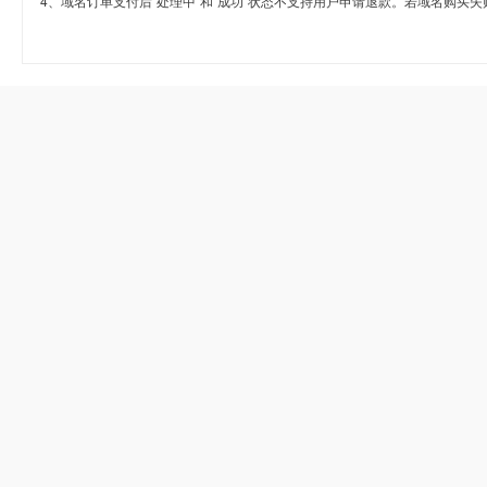
4、域名订单支付后“处理中”和“成功”状态不支持用户申请退款。若域名购