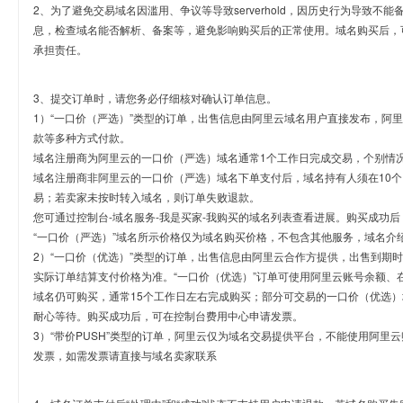
2、为了避免交易域名因滥用、争议等导致serverhold，因历史行为导致不
息，检查域名能否解析、备案等，避免影响购买后的正常使用。域名购买后，
承担责任。
3、提交订单时，请您务必仔细核对确认订单信息。
1）“一口价（严选）”类型的订单，出售信息由阿里云域名用户直接发布，阿
款等多种方式付款。
域名注册商为阿里云的一口价（严选）域名通常1个工作日完成交易，个别情
域名注册商非阿里云的一口价（严选）域名下单支付后，域名持有人须在10
易；若卖家未按时转入域名，则订单失败退款。
您可通过控制台-域名服务-我是买家-我购买的域名列表查看进展。购买成功后
“一口价（严选）”域名所示价格仅为域名购买价格，不包含其他服务，域名介
2）“一口价（优选）”类型的订单，出售信息由阿里云合作方提供，出售到期
实际订单结算支付价格为准。“一口价（优选）”订单可使用阿里云账号余额、
域名仍可购买，通常15个工作日左右完成购买；部分可交易的一口价（优选）
耐心等待。购买成功后，可在控制台费用中心申请发票。
3）“带价PUSH”类型的订单，阿里云仅为域名交易提供平台，不能使用阿
发票，如需发票请直接与域名卖家联系