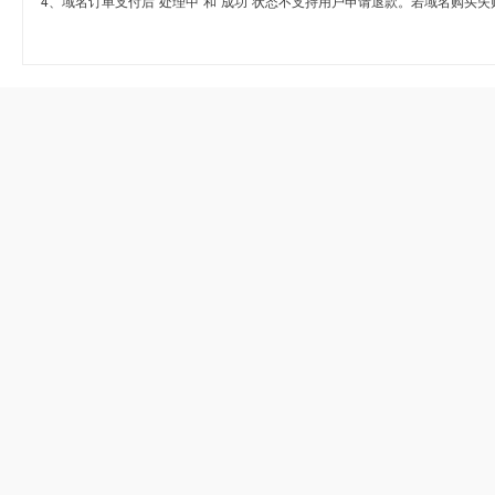
4、域名订单支付后“处理中”和“成功”状态不支持用户申请退款。若域名购