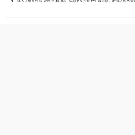
4、域名订单支付后“处理中”和“成功”状态不支持用户申请退款。若域名购