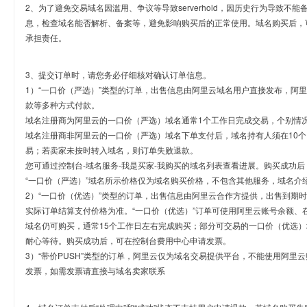
2、为了避免交易域名因滥用、争议等导致serverhold，因历史行为导致不
息，检查域名能否解析、备案等，避免影响购买后的正常使用。域名购买后，
承担责任。
3、提交订单时，请您务必仔细核对确认订单信息。
1）“一口价（严选）”类型的订单，出售信息由阿里云域名用户直接发布，阿
款等多种方式付款。
域名注册商为阿里云的一口价（严选）域名通常1个工作日完成交易，个别情
域名注册商非阿里云的一口价（严选）域名下单支付后，域名持有人须在10
易；若卖家未按时转入域名，则订单失败退款。
您可通过控制台-域名服务-我是买家-我购买的域名列表查看进展。购买成功后
“一口价（严选）”域名所示价格仅为域名购买价格，不包含其他服务，域名介
2）“一口价（优选）”类型的订单，出售信息由阿里云合作方提供，出售到期
实际订单结算支付价格为准。“一口价（优选）”订单可使用阿里云账号余额、
域名仍可购买，通常15个工作日左右完成购买；部分可交易的一口价（优选）
耐心等待。购买成功后，可在控制台费用中心申请发票。
3）“带价PUSH”类型的订单，阿里云仅为域名交易提供平台，不能使用阿
发票，如需发票请直接与域名卖家联系