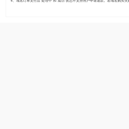
4、域名订单支付后“处理中”和“成功”状态不支持用户申请退款。若域名购