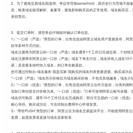
2、为了避免交易域名因滥用、争议等导致serverhold，因历史行为导致不
息，检查域名能否解析、备案等，避免影响购买后的正常使用。域名购买后，
承担责任。
3、提交订单时，请您务必仔细核对确认订单信息。
1）“一口价（严选）”类型的订单，出售信息由阿里云域名用户直接发布，阿
款等多种方式付款。
域名注册商为阿里云的一口价（严选）域名通常1个工作日完成交易，个别情
域名注册商非阿里云的一口价（严选）域名下单支付后，域名持有人须在10
易；若卖家未按时转入域名，则订单失败退款。
您可通过控制台-域名服务-我是买家-我购买的域名列表查看进展。购买成功后
“一口价（严选）”域名所示价格仅为域名购买价格，不包含其他服务，域名介
2）“一口价（优选）”类型的订单，出售信息由阿里云合作方提供，出售到期
实际订单结算支付价格为准。“一口价（优选）”订单可使用阿里云账号余额、
域名仍可购买，通常15个工作日左右完成购买；部分可交易的一口价（优选）
耐心等待。购买成功后，可在控制台费用中心申请发票。
3）“带价PUSH”类型的订单，阿里云仅为域名交易提供平台，不能使用阿
发票，如需发票请直接与域名卖家联系