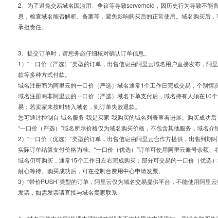
2、为了避免交易域名因滥用、争议等导致serverhold，因历史行为导致不
息，检查域名能否解析、备案等，避免影响购买后的正常使用。域名购买后，
承担责任。
3、提交订单时，请您务必仔细核对确认订单信息。
1）“一口价（严选）”类型的订单，出售信息由阿里云域名用户直接发布，阿
款等多种方式付款。
域名注册商为阿里云的一口价（严选）域名通常1个工作日完成交易，个别情
域名注册商非阿里云的一口价（严选）域名下单支付后，域名持有人须在10
易；若卖家未按时转入域名，则订单失败退款。
您可通过控制台-域名服务-我是买家-我购买的域名列表查看进展。购买成功后
“一口价（严选）”域名所示价格仅为域名购买价格，不包含其他服务，域名介
2）“一口价（优选）”类型的订单，出售信息由阿里云合作方提供，出售到期
实际订单结算支付价格为准。“一口价（优选）”订单可使用阿里云账号余额、
域名仍可购买，通常15个工作日左右完成购买；部分可交易的一口价（优选）
耐心等待。购买成功后，可在控制台费用中心申请发票。
3）“带价PUSH”类型的订单，阿里云仅为域名交易提供平台，不能使用阿
发票，如需发票请直接与域名卖家联系