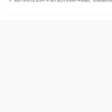
4、域名订单支付后“处理中”和“成功”状态不支持用户申请退款。若域名购