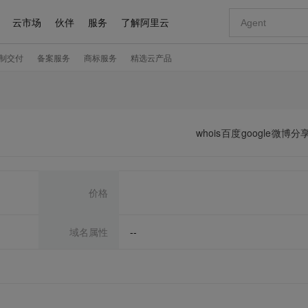
whois
百度
google
微博分
价格
域名属性
--