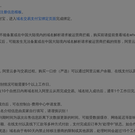
。
注册信息模板
。
付宝，进入
域名交易支付宝绑定页面
完成绑定。
导致不能备案或在中国大陆境内的域名解析请求被运营商拦截，购买前请提前查看域名who
买后，可能发生无法备案或在中国大陆境内域名解析请求被运营商拦截的情形，阿里
布，阿里云参与交易过程。购买一口价（严选）可以通过阿里云账户余额、在线支付以
别情况可能需要5个以上工作日。
10个自然日内将域名转入阿里云从而完成交易。域名转入成功后，通常1个工作日完
成功后，可在控制台-费用中心申请发票。
域名介绍信息由卖家自行填写，请谨慎识别！
售到期时间为该次出售信息距离下次数据更新的时间。可能受数据缓存、网络延迟等影
余额、在线支付以及线下汇款等多种方式付款，支付完成后订单为“处理中”状态。如合
优选）域名由于有60天内禁止转移注册商的限制或其他原因，处理时间会超过15个工