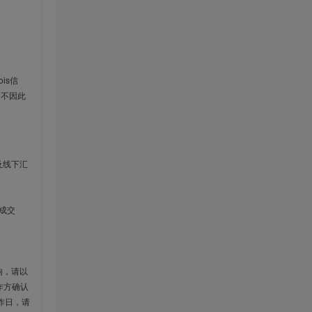
is信
云不因此
及线下汇
成交
响，请以
作方确认
作日，请