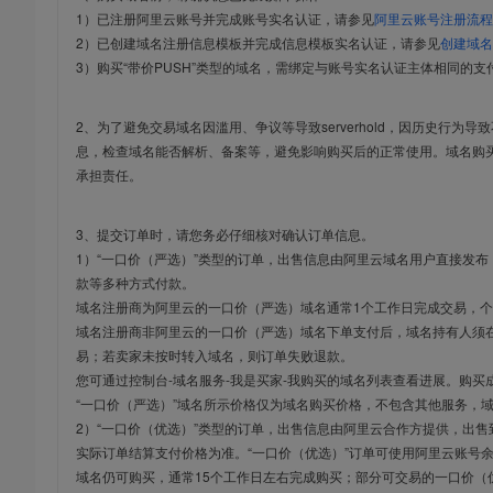
1）已注册阿里云账号并完成账号实名认证，请参见
阿里云账号注册流程
2）已创建域名注册信息模板并完成信息模板实名认证，请参见
创建域名
3）购买“带价PUSH”类型的域名，需绑定与账号实名认证主体相同的支
2、为了避免交易域名因滥用、争议等导致serverhold，因历史行为
息，检查域名能否解析、备案等，避免影响购买后的正常使用。域名购
承担责任。
3、提交订单时，请您务必仔细核对确认订单信息。
1）“一口价（严选）”类型的订单，出售信息由阿里云域名用户直接发
款等多种方式付款。
域名注册商为阿里云的一口价（严选）域名通常1个工作日完成交易，个
域名注册商非阿里云的一口价（严选）域名下单支付后，域名持有人须在
易；若卖家未按时转入域名，则订单失败退款。
您可通过控制台-域名服务-我是买家-我购买的域名列表查看进展。购买
“一口价（严选）”域名所示价格仅为域名购买价格，不包含其他服务，
2）“一口价（优选）”类型的订单，出售信息由阿里云合作方提供，出
实际订单结算支付价格为准。“一口价（优选）”订单可使用阿里云账号
域名仍可购买，通常15个工作日左右完成购买；部分可交易的一口价（