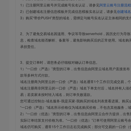
1）已注册阿里云账号并完成账号实名认证，请参见
阿里云账号注册流程
2）已创建域名注册信息模板并完成信息模板实名认证，请参见
创建域名
3）购买“带价PUSH”类型的域名，需绑定与账号实名认证主体相同的支
2、为了避免交易域名因滥用、争议等导致serverhold，因历史行为
息，检查域名能否解析、备案等，避免影响购买后的正常使用。域名购
承担责任。
3、提交订单时，请您务必仔细核对确认订单信息。
1）“一口价（严选）”类型的订单，出售信息由阿里云域名用户直接发
款等多种方式付款。
域名注册商为阿里云的一口价（严选）域名通常1个工作日完成交易，个
域名注册商非阿里云的一口价（严选）域名下单支付后，域名持有人须在
易；若卖家未按时转入域名，则订单失败退款。
您可通过控制台-域名服务-我是买家-我购买的域名列表查看进展。购买
“一口价（严选）”域名所示价格仅为域名购买价格，不包含其他服务，
2）“一口价（优选）”类型的订单，出售信息由阿里云合作方提供，出
实际订单结算支付价格为准。“一口价（优选）”订单可使用阿里云账号
域名仍可购买，通常15个工作日左右完成购买；部分可交易的一口价（