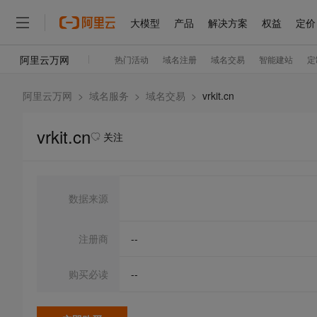
阿里云万网
>
域名服务
>
域名交易
>
vrkit.cn
vrkit.cn
关注
数据来源
注册商
--
购买必读
--