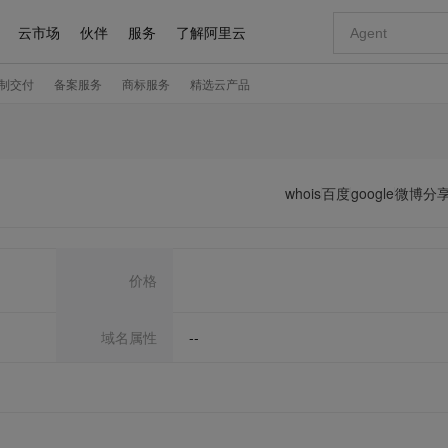
whois
百度
google
微博分
价格
域名属性
--