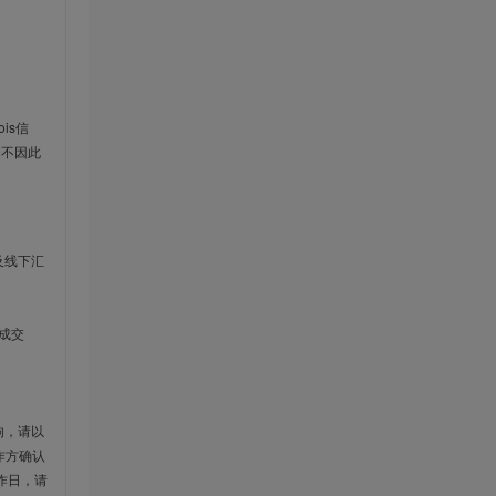
is信
云不因此
及线下汇
成交
响，请以
作方确认
作日，请