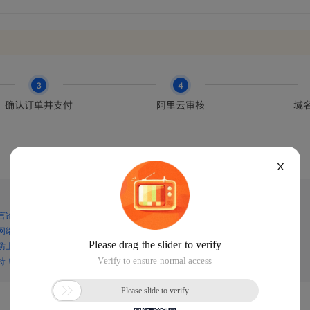
X
言论，谨防上当受骗！
网络诈骗！
防上当受骗！
持！