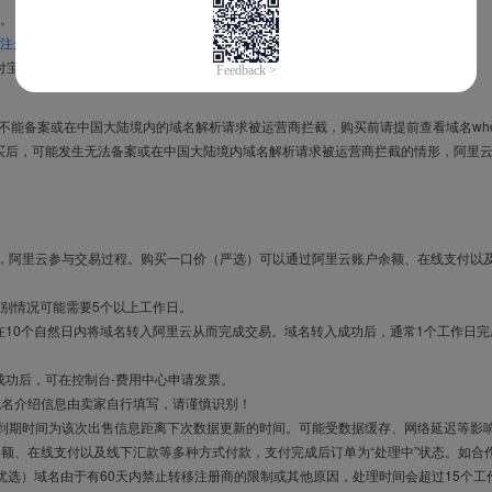
。
注册信息模板
。
付宝，进入
域名交易支付宝绑定页面
完成绑定。
导致不能备案或在中国大陆境内的域名解析请求被运营商拦截，购买前请提前查看域名who
买后，可能发生无法备案或在中国大陆境内域名解析请求被运营商拦截的情形，阿里
布，阿里云参与交易过程。购买一口价（严选）可以通过阿里云账户余额、在线支付以
别情况可能需要5个以上工作日。
10个自然日内将域名转入阿里云从而完成交易。域名转入成功后，通常1个工作日完
成功后，可在控制台-费用中心申请发票。
域名介绍信息由卖家自行填写，请谨慎识别！
售到期时间为该次出售信息距离下次数据更新的时间。可能受数据缓存、网络延迟等影
余额、在线支付以及线下汇款等多种方式付款，支付完成后订单为“处理中”状态。如合
优选）域名由于有60天内禁止转移注册商的限制或其他原因，处理时间会超过15个工