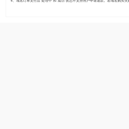
4、域名订单支付后“处理中”和“成功”状态不支持用户申请退款。若域名购