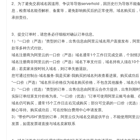
2、为了避免交易域名因滥用、争议等导致serverhold，因历史行为导致不
息，检查域名能否解析、备案等，避免影响购买后的正常使用。域名购买后，
承担责任。
3、提交订单时，请您务必仔细核对确认订单信息。
1）“一口价（严选）”类型的订单，出售信息由阿里云域名用户直接发布，阿
款等多种方式付款。
域名注册商为阿里云的一口价（严选）域名通常1个工作日完成交易，个别情
域名注册商非阿里云的一口价（严选）域名下单支付后，域名持有人须在10
易；若卖家未按时转入域名，则订单失败退款。
您可通过控制台-域名服务-我是买家-我购买的域名列表查看进展。购买成功后
“一口价（严选）”域名所示价格仅为域名购买价格，不包含其他服务，域名介
2）“一口价（优选）”类型的订单，出售信息由阿里云合作方提供，出售到期
实际订单结算支付价格为准。“一口价（优选）”订单可使用阿里云账号余额、
域名仍可购买，通常15个工作日左右完成购买；部分可交易的一口价（优选）
耐心等待。购买成功后，可在控制台费用中心申请发票。
3）“带价PUSH”类型的订单，阿里云仅为域名交易提供平台，不能使用阿
发票，如需发票请直接与域名卖家联系