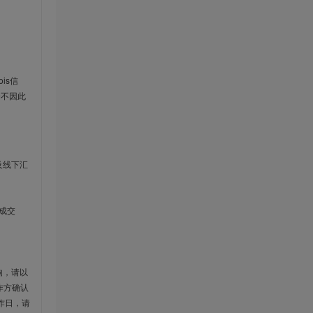
is信
云不因此
及线下汇
成交
响，请以
作方确认
作日，请