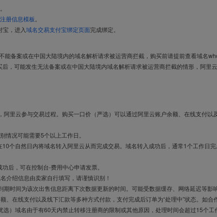
。
注册信息模板
。
付宝，进入
域名交易支付宝绑定页面
完成绑定。
导致不能备案或在中国大陆境内的域名解析请求被运营商拦截，购买前请提前查看域名who
买后，可能发生无法备案或在中国大陆境内域名解析请求被运营商拦截的情形，阿里
布，阿里云参与交易过程。购买一口价（严选）可以通过阿里云账户余额、在线支付以
别情况可能需要5个以上工作日。
10个自然日内将域名转入阿里云从而完成交易。域名转入成功后，通常1个工作日完
成功后，可在控制台-费用中心申请发票。
域名介绍信息由卖家自行填写，请谨慎识别！
售到期时间为该次出售信息距离下次数据更新的时间。可能受数据缓存、网络延迟等影
余额、在线支付以及线下汇款等多种方式付款，支付完成后订单为“处理中”状态。如合
优选）域名由于有60天内禁止转移注册商的限制或其他原因，处理时间会超过15个工