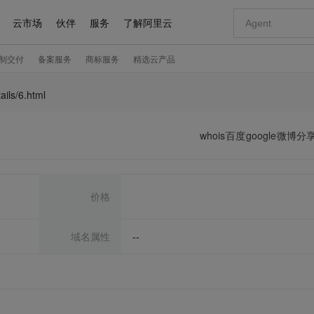
ails/6.html
whois
百度
google
微博分
价格
域名属性
--