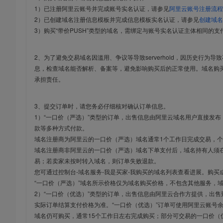
1）已注册阿里云账号并完成账号实名认证，请参见
阿里云账号注册流程
2）已创建域名注册信息模板并完成信息模板实名认证，请参见
创建域名
3）购买“带价PUSH”类型的域名，需绑定与账号实名认证主体相同的支
2、为了避免交易域名因滥用、争议等导致serverhold，因历史行为
息，检查域名能否解析、备案等，避免影响购买后的正常使用。域名购
承担责任。
3、提交订单时，请您务必仔细核对确认订单信息。
1）“一口价（严选）”类型的订单，出售信息由阿里云域名用户直接发
款等多种方式付款。
域名注册商为阿里云的一口价（严选）域名通常1个工作日完成交易，个
域名注册商非阿里云的一口价（严选）域名下单支付后，域名持有人须在
易；若卖家未按时转入域名，则订单失败退款。
您可通过控制台-域名服务-我是买家-我购买的域名列表查看进展。购买
“一口价（严选）”域名所示价格仅为域名购买价格，不包含其他服务，
2）“一口价（优选）”类型的订单，出售信息由阿里云合作方提供，出
实际订单结算支付价格为准。“一口价（优选）”订单可使用阿里云账号
域名仍可购买，通常15个工作日左右完成购买；部分可交易的一口价（