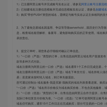
1）已注册阿里云账号并完成账号实名认证，请参见
阿里云账号注册流程
2）已创建域名注册信息模板并完成信息模板实名认证，请参见
创建域名
3）购买“带价PUSH”类型的域名，需绑定与账号实名认证主体相同的支
2、为了避免交易域名因滥用、争议等导致serverhold，因历史行为
息，检查域名能否解析、备案等，避免影响购买后的正常使用。域名购
承担责任。
3、提交订单时，请您务必仔细核对确认订单信息。
1）“一口价（严选）”类型的订单，出售信息由阿里云域名用户直接发
款等多种方式付款。
域名注册商为阿里云的一口价（严选）域名通常1个工作日完成交易，个
域名注册商非阿里云的一口价（严选）域名下单支付后，域名持有人须在
易；若卖家未按时转入域名，则订单失败退款。
您可通过控制台-域名服务-我是买家-我购买的域名列表查看进展。购买
“一口价（严选）”域名所示价格仅为域名购买价格，不包含其他服务，
2）“一口价（优选）”类型的订单，出售信息由阿里云合作方提供，出
实际订单结算支付价格为准。“一口价（优选）”订单可使用阿里云账号
域名仍可购买，通常15个工作日左右完成购买；部分可交易的一口价（