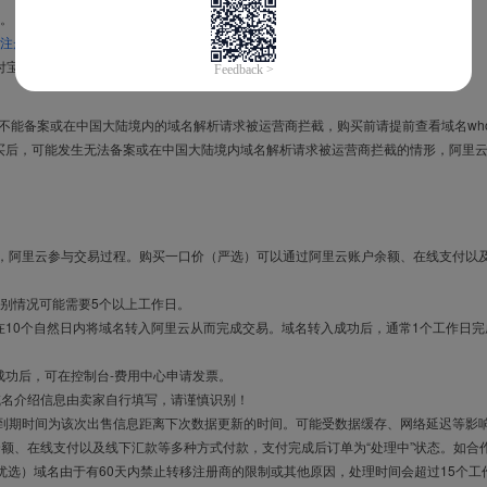
。
注册信息模板
。
付宝，进入
域名交易支付宝绑定页面
完成绑定。
导致不能备案或在中国大陆境内的域名解析请求被运营商拦截，购买前请提前查看域名who
买后，可能发生无法备案或在中国大陆境内域名解析请求被运营商拦截的情形，阿里
布，阿里云参与交易过程。购买一口价（严选）可以通过阿里云账户余额、在线支付以
别情况可能需要5个以上工作日。
10个自然日内将域名转入阿里云从而完成交易。域名转入成功后，通常1个工作日完
成功后，可在控制台-费用中心申请发票。
域名介绍信息由卖家自行填写，请谨慎识别！
售到期时间为该次出售信息距离下次数据更新的时间。可能受数据缓存、网络延迟等影
余额、在线支付以及线下汇款等多种方式付款，支付完成后订单为“处理中”状态。如合
优选）域名由于有60天内禁止转移注册商的限制或其他原因，处理时间会超过15个工