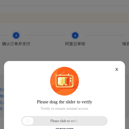
X
言论，谨防上当受骗！
网络诈骗！
防上当受骗！
持！