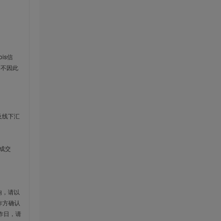
is信
云不因此
及线下汇
成交
响，请以
作方确认
作日，请