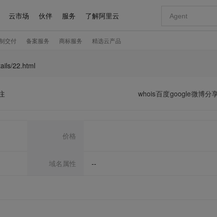
ails/22.html
注
whois
百度
google
微博分
价格
域名属性
--