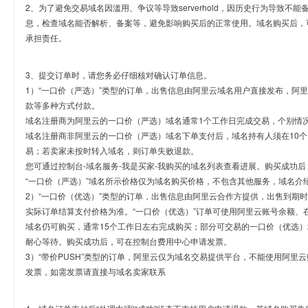
2、为了避免交易域名因滥用、争议等导致serverhold，因历史行为导致不
息，检查域名能否解析、备案等，避免影响购买后的正常使用。域名购买后，
承担责任。
3、提交订单时，请您务必仔细核对确认订单信息。
1）“一口价（严选）”类型的订单，出售信息由阿里云域名用户直接发布，阿
款等多种方式付款。
域名注册商为阿里云的一口价（严选）域名通常1个工作日完成交易，个别情
域名注册商非阿里云的一口价（严选）域名下单支付后，域名持有人须在10
易；若卖家未按时转入域名，则订单失败退款。
您可通过控制台-域名服务-我是买家-我购买的域名列表查看进展。购买成功后
“一口价（严选）”域名所示价格仅为域名购买价格，不包含其他服务，域名介
2）“一口价（优选）”类型的订单，出售信息由阿里云合作方提供，出售到期
实际订单结算支付价格为准。“一口价（优选）”订单可使用阿里云账号余额、
域名仍可购买，通常15个工作日左右完成购买；部分可交易的一口价（优选）
耐心等待。购买成功后，可在控制台费用中心申请发票。
3）“带价PUSH”类型的订单，阿里云仅为域名交易提供平台，不能使用阿
发票，如需发票请直接与域名卖家联系