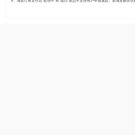
4、域名订单支付后“处理中”和“成功”状态不支持用户申请退款。若域名购