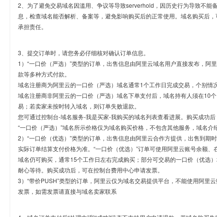
2、为了避免交易域名因滥用、争议等导致serverhold，因历史行为导致不
息，检查域名能否解析、备案等，避免影响购买后的正常使用。域名购买后，
承担责任。
3、提交订单时，请您务必仔细核对确认订单信息。
1）“一口价（严选）”类型的订单，出售信息由阿里云域名用户直接发布，阿
款等多种方式付款。
域名注册商为阿里云的一口价（严选）域名通常1个工作日完成交易，个别情
域名注册商非阿里云的一口价（严选）域名下单支付后，域名持有人须在10
易；若卖家未按时转入域名，则订单失败退款。
您可通过控制台-域名服务-我是买家-我购买的域名列表查看进展。购买成功后
“一口价（严选）”域名所示价格仅为域名购买价格，不包含其他服务，域名介
2）“一口价（优选）”类型的订单，出售信息由阿里云合作方提供，出售到期
实际订单结算支付价格为准。“一口价（优选）”订单可使用阿里云账号余额、
域名仍可购买，通常15个工作日左右完成购买；部分可交易的一口价（优选）
耐心等待。购买成功后，可在控制台费用中心申请发票。
3）“带价PUSH”类型的订单，阿里云仅为域名交易提供平台，不能使用阿
发票，如需发票请直接与域名卖家联系