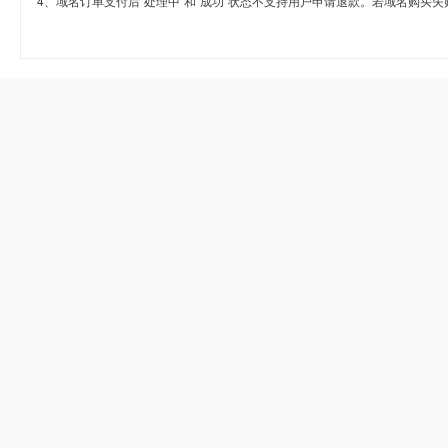
4、域名订单支付后“处理中”和“成功”状态不支持用户申请退款。若域名购