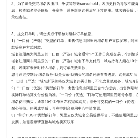
2、为了避免交易域名因滥用、争议等导致serverhold，因历史行为导致不
息，检查域名能否解析、备案等，避免影响购买后的正常使用。域名购买后，
承担责任。
3、提交订单时，请您务必仔细核对确认订单信息。
1）“一口价（严选）”类型的订单，出售信息由阿里云域名用户直接发布，阿
款等多种方式付款。
域名注册商为阿里云的一口价（严选）域名通常1个工作日完成交易，个别情
域名注册商非阿里云的一口价（严选）域名下单支付后，域名持有人须在10
易；若卖家未按时转入域名，则订单失败退款。
您可通过控制台-域名服务-我是买家-我购买的域名列表查看进展。购买成功后
“一口价（严选）”域名所示价格仅为域名购买价格，不包含其他服务，域名介
2）“一口价（优选）”类型的订单，出售信息由阿里云合作方提供，出售到期
实际订单结算支付价格为准。“一口价（优选）”订单可使用阿里云账号余额、
域名仍可购买，通常15个工作日左右完成购买；部分可交易的一口价（优选）
耐心等待。购买成功后，可在控制台费用中心申请发票。
3）“带价PUSH”类型的订单，阿里云仅为域名交易提供平台，不能使用阿
发票，如需发票请直接与域名卖家联系