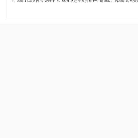
4、域名订单支付后“处理中”和“成功”状态不支持用户申请退款。若域名购