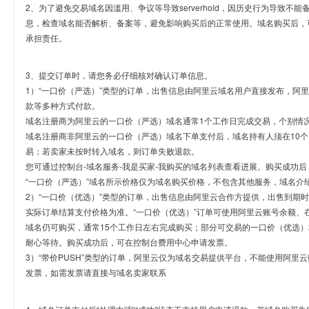
2、为了避免交易域名因滥用、争议等导致serverhold，因历史行为导致不
息，检查域名能否解析、备案等，避免影响购买后的正常使用。域名购买后，
承担责任。
3、提交订单时，请您务必仔细核对确认订单信息。
1）“一口价（严选）”类型的订单，出售信息由阿里云域名用户直接发布，阿
款等多种方式付款。
域名注册商为阿里云的一口价（严选）域名通常1个工作日完成交易，个别情
域名注册商非阿里云的一口价（严选）域名下单支付后，域名持有人须在10
易；若卖家未按时转入域名，则订单失败退款。
您可通过控制台-域名服务-我是买家-我购买的域名列表查看进展。购买成功后
“一口价（严选）”域名所示价格仅为域名购买价格，不包含其他服务，域名介
2）“一口价（优选）”类型的订单，出售信息由阿里云合作方提供，出售到期
实际订单结算支付价格为准。“一口价（优选）”订单可使用阿里云账号余额、
域名仍可购买，通常15个工作日左右完成购买；部分可交易的一口价（优选）
耐心等待。购买成功后，可在控制台费用中心申请发票。
3）“带价PUSH”类型的订单，阿里云仅为域名交易提供平台，不能使用阿
发票，如需发票请直接与域名卖家联系