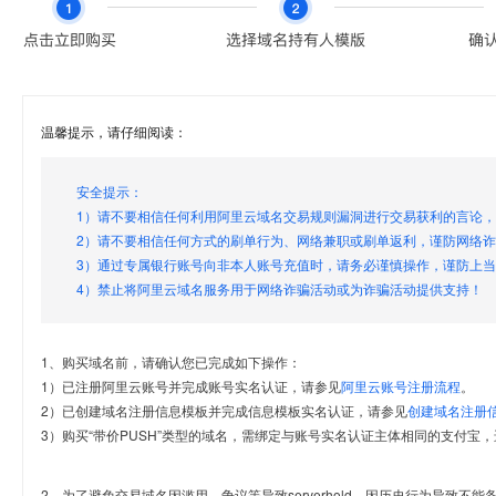
温馨提示，请仔细阅读：
安全提示：
1）请不要相信任何利用阿里云域名交易规则漏洞进行交易获利的言论
2）请不要相信任何方式的刷单行为、网络兼职或刷单返利，谨防网络
3）通过专属银行账号向非本人账号充值时，请务必谨慎操作，谨防上
4）禁止将阿里云域名服务用于网络诈骗活动或为诈骗活动提供支持！
1、购买域名前，请确认您已完成如下操作：
1）已注册阿里云账号并完成账号实名认证，请参见
阿里云账号注册流程
。
2）已创建域名注册信息模板并完成信息模板实名认证，请参见
创建域名注册
3）购买“带价PUSH”类型的域名，需绑定与账号实名认证主体相同的支付宝，
2、为了避免交易域名因滥用、争议等导致serverhold，因历史行为导致不