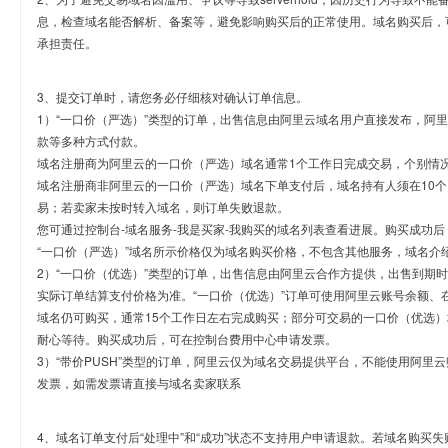
息，检查域名能否解析、备案等，避免影响购买后的正常使用。域名购买后，
承担责任。
3、提交订单时，请您务必仔细核对确认订单信息。
1）“一口价（严选）”类型的订单，出售信息由阿里云域名用户直接发布，阿
款等多种方式付款。
域名注册商为阿里云的一口价（严选）域名通常1个工作日完成交易，个别情
域名注册商非阿里云的一口价（严选）域名下单支付后，域名持有人须在10
易；若卖家未按时转入域名，则订单失败退款。
您可通过控制台-域名服务-我是买家-我购买的域名列表查看进展。购买成功后
“一口价（严选）”域名所示价格仅为域名购买价格，不包含其他服务，域名介
2）“一口价（优选）”类型的订单，出售信息由阿里云合作方提供，出售到期
实际订单结算支付价格为准。“一口价（优选）”订单可使用阿里云账号余额、
域名仍可购买，通常15个工作日左右完成购买；部分可交易的一口价（优选）
耐心等待。购买成功后，可在控制台费用中心申请发票。
3）“带价PUSH”类型的订单，阿里云仅为域名交易提供平台，不能使用阿
发票，如需发票请直接与域名卖家联系
4、域名订单支付后“处理中”和“成功”状态不支持用户申请退款。若域名购