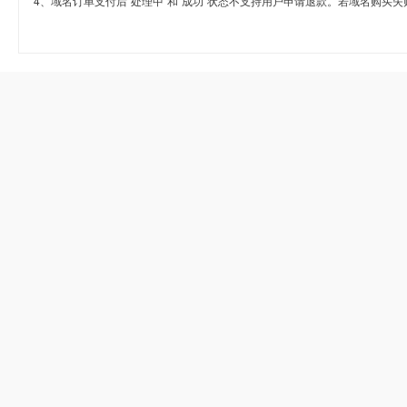
4、域名订单支付后“处理中”和“成功”状态不支持用户申请退款。若域名购