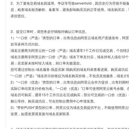
2、为了避免交易域名因滥用、争议等导致serverhold，因历史行为导致不
息，检查域名能否解析、备案等，避免影响购买后的正常使用。域名购买后，
承担责任。
3、提交订单时，请您务必仔细核对确认订单信息。
1）“一口价（严选）”类型的订单，出售信息由阿里云域名用户直接发布，阿
款等多种方式付款。
域名注册商为阿里云的一口价（严选）域名通常1个工作日完成交易，个别情
域名注册商非阿里云的一口价（严选）域名下单支付后，域名持有人须在10
易；若卖家未按时转入域名，则订单失败退款。
您可通过控制台-域名服务-我是买家-我购买的域名列表查看进展。购买成功后
“一口价（严选）”域名所示价格仅为域名购买价格，不包含其他服务，域名介
2）“一口价（优选）”类型的订单，出售信息由阿里云合作方提供，出售到期
实际订单结算支付价格为准。“一口价（优选）”订单可使用阿里云账号余额、
域名仍可购买，通常15个工作日左右完成购买；部分可交易的一口价（优选）
耐心等待。购买成功后，可在控制台费用中心申请发票。
3）“带价PUSH”类型的订单，阿里云仅为域名交易提供平台，不能使用阿
发票，如需发票请直接与域名卖家联系