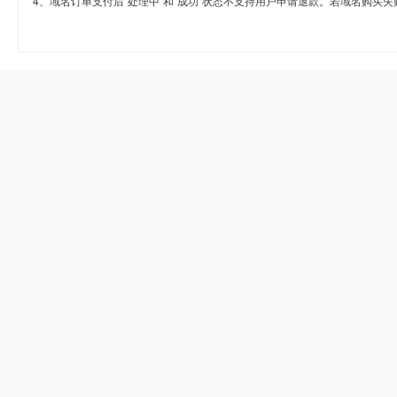
4、域名订单支付后“处理中”和“成功”状态不支持用户申请退款。若域名购