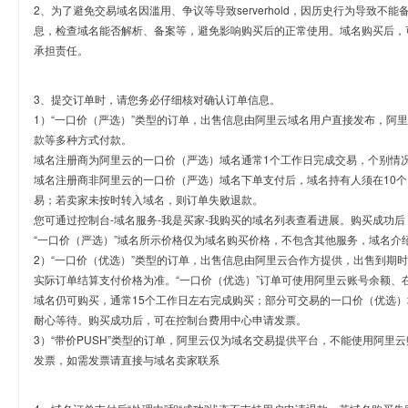
2、为了避免交易域名因滥用、争议等导致serverhold，因历史行为导致不
息，检查域名能否解析、备案等，避免影响购买后的正常使用。域名购买后，
承担责任。
3、提交订单时，请您务必仔细核对确认订单信息。
1）“一口价（严选）”类型的订单，出售信息由阿里云域名用户直接发布，阿
款等多种方式付款。
域名注册商为阿里云的一口价（严选）域名通常1个工作日完成交易，个别情
域名注册商非阿里云的一口价（严选）域名下单支付后，域名持有人须在10
易；若卖家未按时转入域名，则订单失败退款。
您可通过控制台-域名服务-我是买家-我购买的域名列表查看进展。购买成功后
“一口价（严选）”域名所示价格仅为域名购买价格，不包含其他服务，域名介
2）“一口价（优选）”类型的订单，出售信息由阿里云合作方提供，出售到期
实际订单结算支付价格为准。“一口价（优选）”订单可使用阿里云账号余额、
域名仍可购买，通常15个工作日左右完成购买；部分可交易的一口价（优选）
耐心等待。购买成功后，可在控制台费用中心申请发票。
3）“带价PUSH”类型的订单，阿里云仅为域名交易提供平台，不能使用阿
发票，如需发票请直接与域名卖家联系