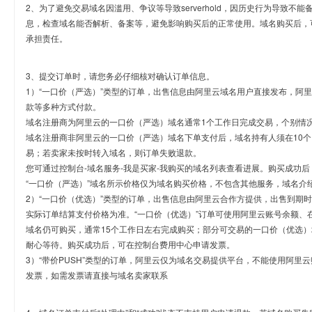
2、为了避免交易域名因滥用、争议等导致serverhold，因历史行为导致不
息，检查域名能否解析、备案等，避免影响购买后的正常使用。域名购买后，
承担责任。
3、提交订单时，请您务必仔细核对确认订单信息。
1）“一口价（严选）”类型的订单，出售信息由阿里云域名用户直接发布，阿
款等多种方式付款。
域名注册商为阿里云的一口价（严选）域名通常1个工作日完成交易，个别情
域名注册商非阿里云的一口价（严选）域名下单支付后，域名持有人须在10
易；若卖家未按时转入域名，则订单失败退款。
您可通过控制台-域名服务-我是买家-我购买的域名列表查看进展。购买成功后
“一口价（严选）”域名所示价格仅为域名购买价格，不包含其他服务，域名介
2）“一口价（优选）”类型的订单，出售信息由阿里云合作方提供，出售到期
实际订单结算支付价格为准。“一口价（优选）”订单可使用阿里云账号余额、
域名仍可购买，通常15个工作日左右完成购买；部分可交易的一口价（优选）
耐心等待。购买成功后，可在控制台费用中心申请发票。
3）“带价PUSH”类型的订单，阿里云仅为域名交易提供平台，不能使用阿
发票，如需发票请直接与域名卖家联系