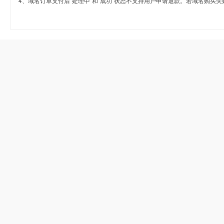
4、域名订单支付后“处理中”和“成功”状态不支持用户申请退款。若域名购