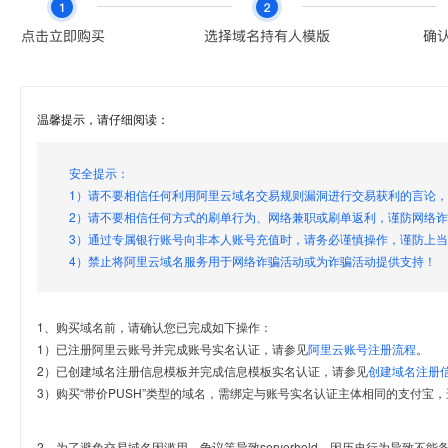
温馨提示，请仔细阅读：
安全提示：
1）请不要相信任何利用阿里云域名交易规则漏洞进行交易获利的言论
2）请不要相信任何方式的刷单行为、网络兼职或刷单返利，谨防网络
3）通过专属银行账号向非本人账号充值时，请务必谨慎操作，谨防上
4）禁止将阿里云域名服务用于网络诈骗活动或为诈骗活动提供支持！
1、购买域名前，请确认您已完成如下操作：
1）已注册阿里云账号并完成账号实名认证，请参见
阿里云账号注册流程
。
2）已创建域名注册信息模板并完成信息模板实名认证，请参见
创建域名注册
3）购买“带价PUSH”类型的域名，需绑定与账号实名认证主体相同的支付宝，
2、为了避免交易域名因滥用、争议等导致serverhold，因历史行为导致不