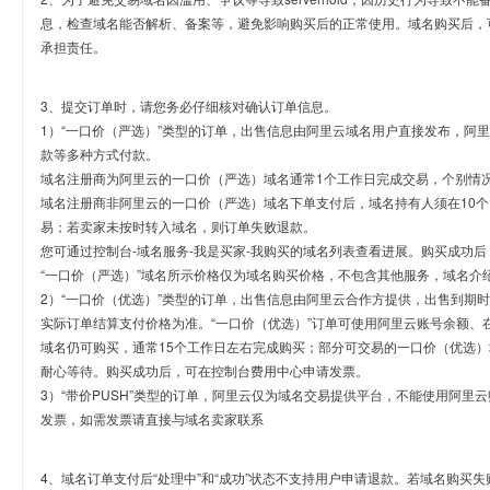
息，检查域名能否解析、备案等，避免影响购买后的正常使用。域名购买后，
承担责任。
3、提交订单时，请您务必仔细核对确认订单信息。
1）“一口价（严选）”类型的订单，出售信息由阿里云域名用户直接发布，阿
款等多种方式付款。
域名注册商为阿里云的一口价（严选）域名通常1个工作日完成交易，个别情
域名注册商非阿里云的一口价（严选）域名下单支付后，域名持有人须在10
易；若卖家未按时转入域名，则订单失败退款。
您可通过控制台-域名服务-我是买家-我购买的域名列表查看进展。购买成功后
“一口价（严选）”域名所示价格仅为域名购买价格，不包含其他服务，域名介
2）“一口价（优选）”类型的订单，出售信息由阿里云合作方提供，出售到期
实际订单结算支付价格为准。“一口价（优选）”订单可使用阿里云账号余额、
域名仍可购买，通常15个工作日左右完成购买；部分可交易的一口价（优选）
耐心等待。购买成功后，可在控制台费用中心申请发票。
3）“带价PUSH”类型的订单，阿里云仅为域名交易提供平台，不能使用阿
发票，如需发票请直接与域名卖家联系
4、域名订单支付后“处理中”和“成功”状态不支持用户申请退款。若域名购