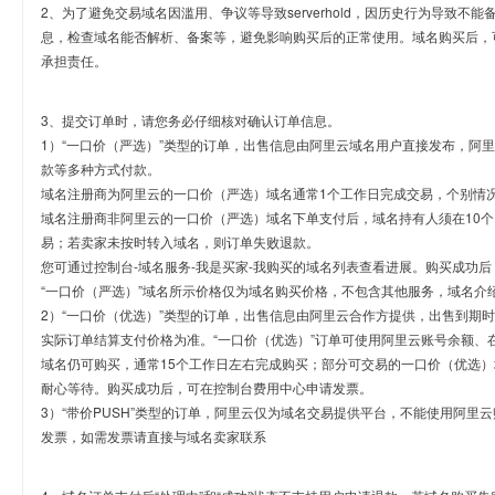
2、为了避免交易域名因滥用、争议等导致serverhold，因历史行为导致不
息，检查域名能否解析、备案等，避免影响购买后的正常使用。域名购买后，
承担责任。
3、提交订单时，请您务必仔细核对确认订单信息。
1）“一口价（严选）”类型的订单，出售信息由阿里云域名用户直接发布，阿
款等多种方式付款。
域名注册商为阿里云的一口价（严选）域名通常1个工作日完成交易，个别情
域名注册商非阿里云的一口价（严选）域名下单支付后，域名持有人须在10
易；若卖家未按时转入域名，则订单失败退款。
您可通过控制台-域名服务-我是买家-我购买的域名列表查看进展。购买成功后
“一口价（严选）”域名所示价格仅为域名购买价格，不包含其他服务，域名介
2）“一口价（优选）”类型的订单，出售信息由阿里云合作方提供，出售到期
实际订单结算支付价格为准。“一口价（优选）”订单可使用阿里云账号余额、
域名仍可购买，通常15个工作日左右完成购买；部分可交易的一口价（优选）
耐心等待。购买成功后，可在控制台费用中心申请发票。
3）“带价PUSH”类型的订单，阿里云仅为域名交易提供平台，不能使用阿
发票，如需发票请直接与域名卖家联系