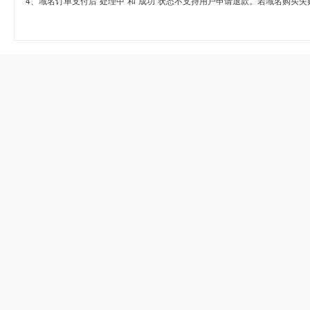
4、域名订单支付后“处理中”和“成功”状态不支持用户申请退款。若域名购